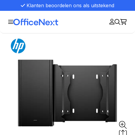
Klanten beoordelen ons als uitstekend