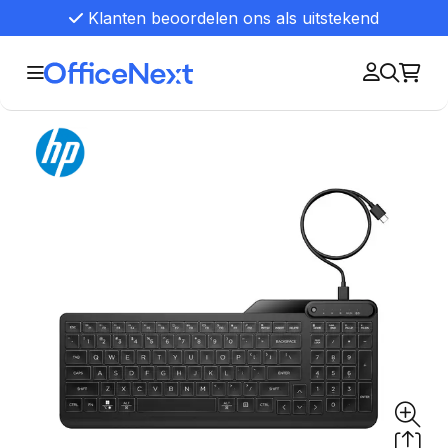
Klanten beoordelen ons als uitstekend