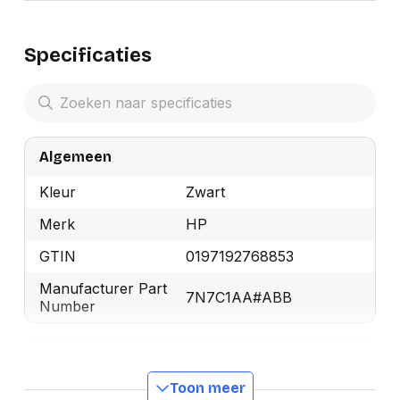
Specificaties
Algemeen
Kleur
Zwart
Merk
HP
GTIN
0197192768853
Manufacturer Part
7N7C1AA#ABB
Number
Design
Toon meer
HP-segment
Bedrijf