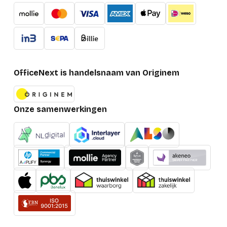
Taal toetsenbord
Engels
Land van herkomst
China
Sneltoetsen
Ja
Numeriek
Ja
toetsenblok
OfficeNext is handelsnaam van Originem
Programmeerbare
Ja
hot keys
Onze samenwerkingen
Afstand tussen
2.5 mm
toetsen
Verpakking
Diepte verpakking
162.7 mm
Hoogte verpakking
29.5 mm
Breedte verpakking
426 mm