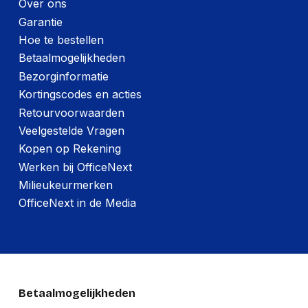
Over ons
Aansluiting
USB
Garantie
Inclusief muis
Nee
Hoe te bestellen
Betaalmogelijkheden
Toetsenbord
Bezorginformatie
Kortingscodes en acties
Aanwijsapparaat
Nee
Retourvoorwaarden
Aanbevolen gebruik
Kantoor
Veelgestelde Vragen
Volledige grootte
Kopen op Rekening
Toetsenbord formaat
(100%)
Werken bij OfficeNext
Milieukeurmerken
Toetsenbordindeling
QWERTY
OfficeNext in de Media
Connectiviteitstechnologie
Bedraad
Toetsenbord
Membraan keyswitch
toetsschakelaar
Toetsprofiel van
Low-profile
computertoetsenbord
Betaalmogelijkheden