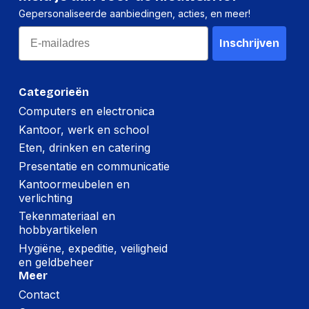
Gepersonaliseerde aanbiedingen, acties, en meer!
Kenmerken
Email
Inschrijven
USB-connectortype
USB Type-C
Afneembare kabel
Ja
Categorieën
Computers en electronica
Minimale systeemeisen
Kantoor, werk en school
Andere
Eten, drinken en catering
Ondersteunende
ChromeOS
Presentatie en communicatie
Systemen
Kantoormeubelen en
Ondersteunt
Windows 11,
verlichting
Windows
Windows 10
Tekenmateriaal en
hobbyartikelen
Ondersteunt Mac-
MacOS
Hygiëne, expeditie, veiligheid
besturingssysteem
en geldbeheer
Meer
Muis
Contact