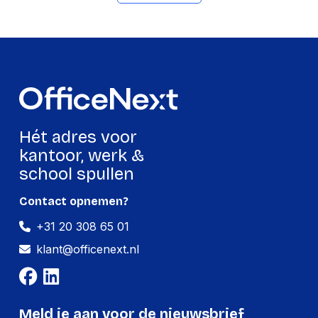
Veiligheidsfunties
Morsbestendig
Backlight
Ja
Eiland-stijl keyboard
Ja
Energie
Hét adres voor
Type stroombron
USB
kantoor, werk &
school spullen
Gewicht en omvang
Contact opnemen?
Gewicht toetsenbord
680 g
+31 20 308 65 01
klant@officenext.nl
Inhoud van de verpakking
Garantiekaart
Ja
Gebruiksaanwijzing
Ja
Meld je aan voor de nieuwsbrief