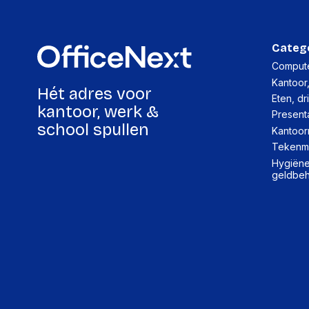
Categ
Compute
Kantoor
Hét adres voor
Eten, dr
kantoor, werk &
Present
school spullen
Kantoor
Tekenma
Hygiëne,
geldbe