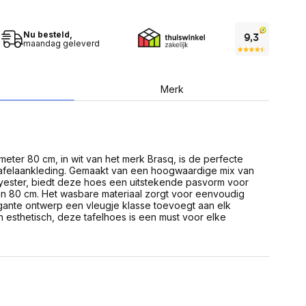
USB Sticks
 computer
Geheugenkaarten
ires
SSD behuizing
Nu besteld,
Computeraccessoires
maandag geleverd
Kaartlezers
Alles in Datadragers
ter
nenten
Merk
Data-opberging
enmodules
Voor CD/DVD
or
Alles in Data-opberging
arten
bord
meter 80 cm, in wit van het merk Brasq, is de perfecte
Multimedia
 tafelaankleding. Gemaakt van een hoogwaardige mix van
r behuizing
Bluetooth Speakers
ster, biedt deze hoes een uitstekende pasvorm voor
aarten
an 80 cm. Het wasbare materiaal zorgt voor eenvoudig
Mediaspelers
en
egante ontwerp een vleugje klasse toevoegt aan elk
DJ Gear
 esthetisch, deze tafelhoes is een must voor elke
ekaarten
Fototoestellen
schijfstations
Fotoprinter
 Computer componenten
Fotocamera accessoires
Alles in Multimedia
tassen,
sen en koffers
Betaaloplossingen POS