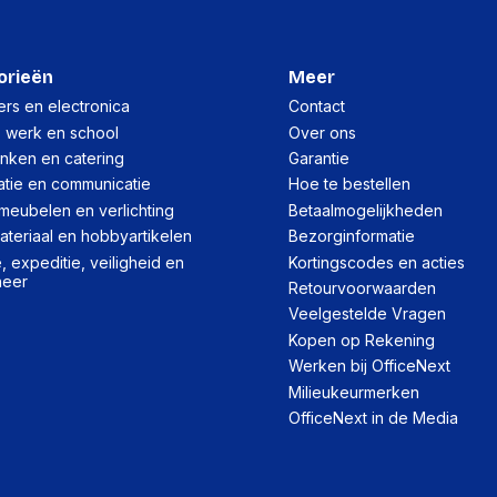
orieën
Meer
rs en electronica
Contact
, werk en school
Over ons
inken en catering
Garantie
atie en communicatie
Hoe te bestellen
meubelen en verlichting
Betaalmogelijkheden
teriaal en hobbyartikelen
Bezorginformatie
 expeditie, veiligheid en
Kortingscodes en acties
heer
Retourvoorwaarden
Veelgestelde Vragen
Kopen op Rekening
Werken bij OfficeNext
Milieukeurmerken
OfficeNext in de Media