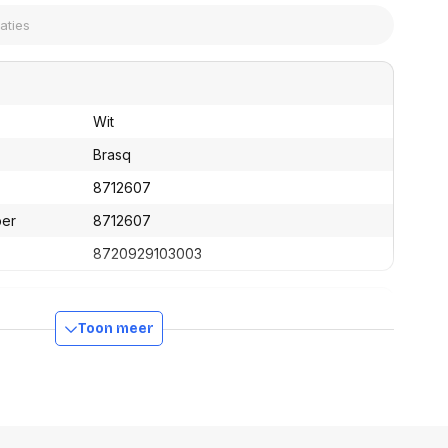
assen
(Point of Sale)
en
Mobiele pinautomaten
Laptoptassen, rugtassen
Alles in Betaaloplossingen POS
s
(Point of Sale)
satie en comfort
Wit
en en polssteunen
Brasq
tenhouders
8712607
ermfilters
rm- en
ber
8712607
teunen
bordlades
8720929103003
ions
Organisatie en comfort
Toon meer
235 mm
235 mm
35 mm
358 g