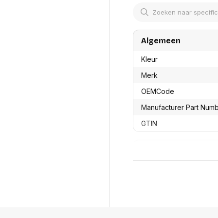
res
Laptopt
Beamer accesoires
elefonie en
Rugtass
es
Alles in Beamers en accesoires
Alles in 
en koffer
Algemeen
s, oortjes en
Netwerk en internet
ires
Mesh wifi systemen
Organi
Kleur
 headsets
Bedrade routers
Muismatt
Merk
oons
Draadloze routers
Documen
Netwerk extenders
OEMCode
Beeldsch
ens
Netwerk switches
Voet-, a
ccessoires
Manufacturer Part Num
Netwerkkaarten
ruggens
eadsets, oortjes en
Netwerk transceiver modules
Toetsen
GTIN
es
Werkstat
Alles in Netwerk en internet
Alles in 
Productformaat
Lengte
Breedte
Hoogte
Gewicht