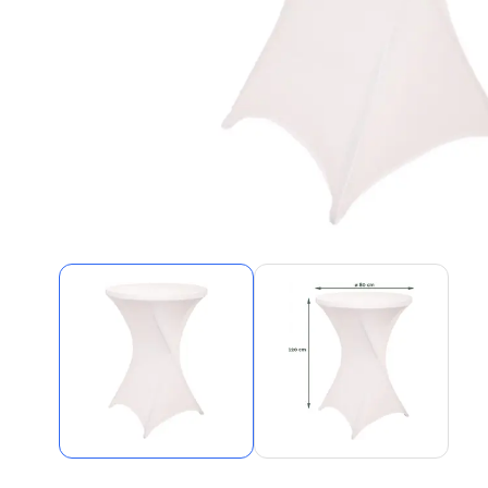
Alles in M
Tekenmateriaal en
hobbyartikelen
Tablets
Tablets
Hygiëne, expeditie, veiligheid en
Handtek
geldbeheer
Tabletto
Tabletbe
Tablet s
Pencil
Pencil ac
Alles in T
Telefon
accesso
Smartpho
Smartwat
accessor
A/V conf
Apple ka
Telecom 