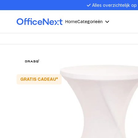
Alles overzichtelijk op
Home
Categorieën
Compu
Computers en electronica
Laptop
Kantoor, werk en school
Laptops
Desktop
GRATIS CADEAU*
Alles in 
Eten, drinken en catering
Barebon
Alles in L
Presentatie en communicatie
Monitor
Computer
Curved M
Kantoormeubelen en verlichting
Display p