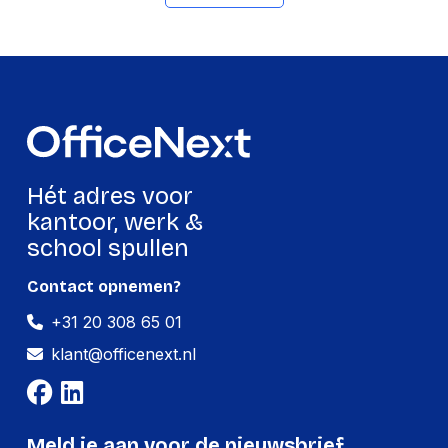
Productformaat
Lengte
330 mm
Breedte
245 mm
Hoogte
20 mm
Gewicht
454 g
Hét adres voor
kantoor, werk &
Verpakking
school spullen
Per stuk
Contact opnemen?
Hoeveelheid:
1 stuk
+31 20 308 65 01
Breedte:
245 millimeter
klant@officenext.nl
Hoogte:
20 millimeter
Lengte:
330 millimeter
Meld je aan voor de nieuwsbrief