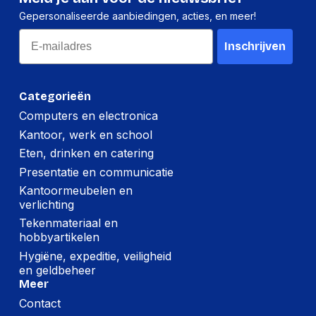
Gewicht:
454 gram
Gepersonaliseerde aanbiedingen, acties, en meer!
Email
Inschrijven
Per doos
Hoeveelheid:
30 stuks
Categorieën
Breedte:
350 millimeter
Computers en electronica
Hoogte:
330 millimeter
Kantoor, werk en school
Lengte:
520 millimeter
Eten, drinken en catering
Presentatie en communicatie
Gewicht:
14000 gram
Kantoormeubelen en
verlichting
Tekenmateriaal en
hobbyartikelen
Hygiëne, expeditie, veiligheid
en geldbeheer
Meer
Contact