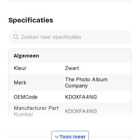
Specificaties
Algemeen
Kleur
Zwart
The Photo Album
Merk
Company
OEMCode
KDOXFA4NG
Manufacturer Part
KDOXFA4NG
Number
GTIN
5038556018120
Toon meer