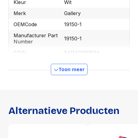
Kleur
Wit
Merk
Gallery
OEMCode
19150-1
Manufacturer Part
19150-1
Number
GTIN
5411401191504
Toon meer
Productformaat
Lengte
125 mm
Breedte
75 mm
Hoogte
20 mm
Alternatieve Producten
Gewicht
170 g
Verpakking