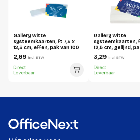
Per stuk
Hoeveelheid:
1 stuk
Gallery witte
Gallery witte
Breedte:
75 millimeter
systeemkaarten, ft 7,5 x
systeemkaarten, ft
12,5 cm, effen, pak van 100
12,5 cm, gelijnd, p
Hoogte:
20 millimeter
stuks
stuks
2,69
3,29
incl. BTW
incl. BTW
Lengte:
125 millimeter
Direct
Direct
Gewicht:
170 gram
Leverbaar
Leverbaar
Per doos
Hoeveelheid:
10 stuks
Breedte:
104 millimeter
Hoogte:
137 millimeter
Lengte:
161 millimeter