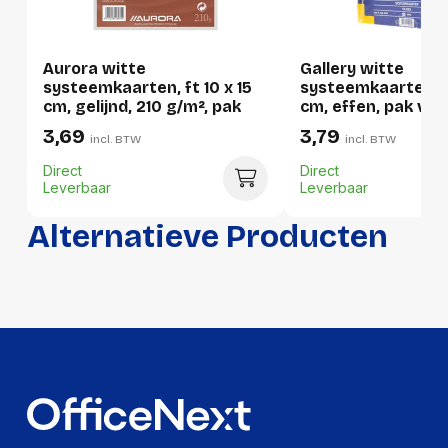
Gewicht:
2689 gram
Aurora witte
Gallery witte
Per pallet
systeemkaarten, ft 10 x 15
systeemkaarten, ft
cm, gelijnd, 210 g/m², pak
cm, effen, pak van
Hoeveelheid:
2400 stuks
van 100 stuks
stuks
3,69
3,79
incl. BTW
incl. BTW
Breedte:
-
Direct
Direct
Leverbaar
Leverbaar
Hoogte:
-
Lengte:
-
Alternatieve Producten
Gewicht:
-