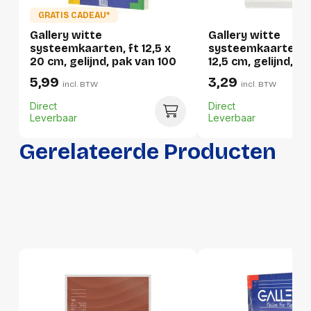
GRATIS CADEAU*
Per stuk
Gallery witte
Gallery witte
systeemkaarten, ft 12,5 x
systeemkaarten, ft
Hoeveelheid:
1 stuk
20 cm, gelijnd, pak van 100
12,5 cm, gelijnd, p
stuks
stuks
5,99
3,29
Breedte:
102 millimeter
incl. BTW
incl. BTW
Direct
Direct
Hoogte:
21 millimeter
Leverbaar
Leverbaar
Lengte:
157 millimeter
Gerelateerde Producten
Gewicht:
260 gram
Per doos
Hoeveelheid:
10 stuks
Breedte:
105 millimeter
Hoogte:
213 millimeter
Lengte:
159 millimeter