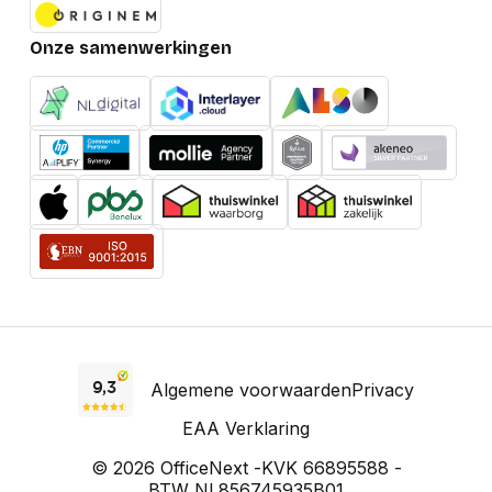
Onze samenwerkingen
Algemene voorwaarden
Privacy
EAA Verklaring
© 2026 OfficeNext -
KVK 66895588 -
BTW NL856745935B01