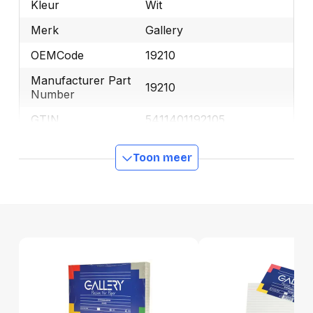
Kleur
Wit
Merk
Gallery
OEMCode
19210
Manufacturer Part
19210
Number
GTIN
5411401192105
Toon meer
Productformaat
Lengte
157 mm
Breedte
102 mm
Hoogte
21 mm
Gewicht
260 g
Verpakking