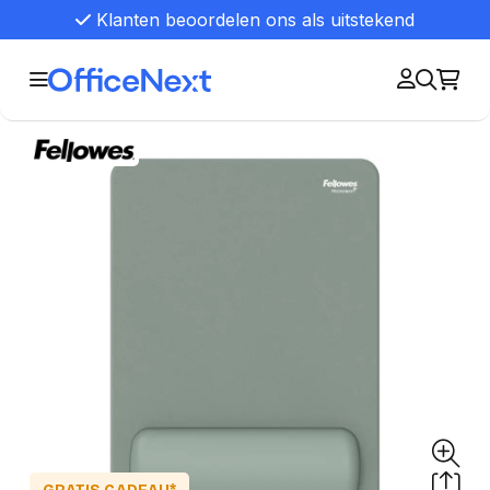
Klanten beoordelen ons als uitstekend