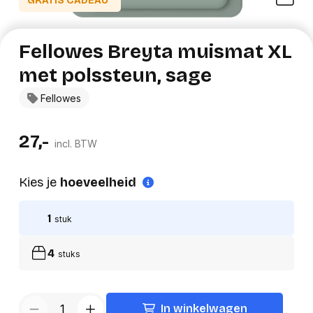
GRATIS CADEAU*
Fellowes Breyta muismat XL
met polssteun, sage
Fellowes
27,-
incl. BTW
Kies je
hoeveelheid
1
stuk
4
stuks
In winkelwagen