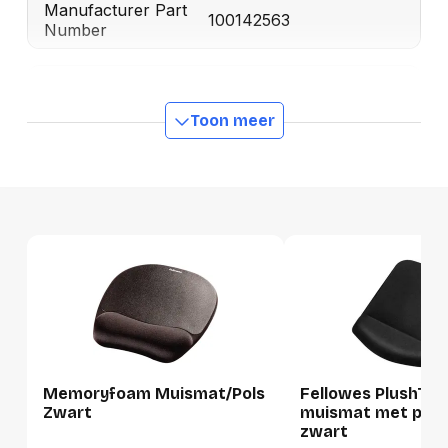
Manufacturer Part
100142563
Number
Productformaat
Toon meer
Lengte
0 mm
Breedte
0 mm
Hoogte
0 mm
Gewicht
0 g
Verpakking
Per stuk
Hoeveelheid:
1 stuk
Memoryfoam Muismat/Pols
Fellowes PlushTo
Zwart
muismat met pols
Breedte:
-
zwart