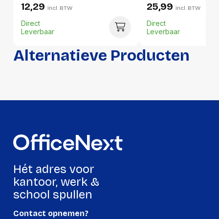
12,29
25,99
Hoogte:
-
incl. BTW
incl. BTW
Direct
Direct
Lengte:
-
Leverbaar
Leverbaar
Gewicht:
-
Alternatieve Producten
Per doos
Hoeveelheid:
4 stuks
Breedte:
-
Hoogte:
-
Lengte:
-
Gewicht:
-
Hét adres voor
kantoor, werk &
school spullen
Contact opnemen?