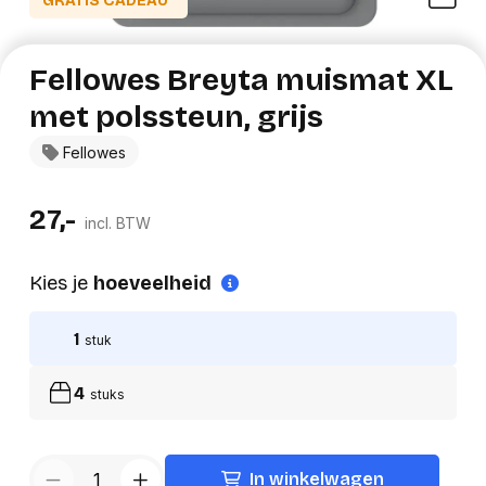
GRATIS CADEAU*
Fellowes Breyta muismat XL
met polssteun, grijs
Fellowes
27,-
incl. BTW
Kies je
hoeveelheid
1
stuk
4
stuks
In winkelwagen