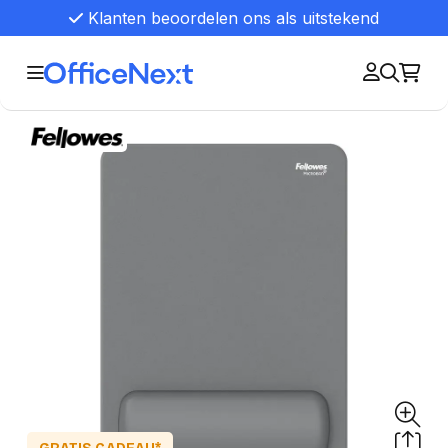
Klanten beoordelen ons als uitstekend