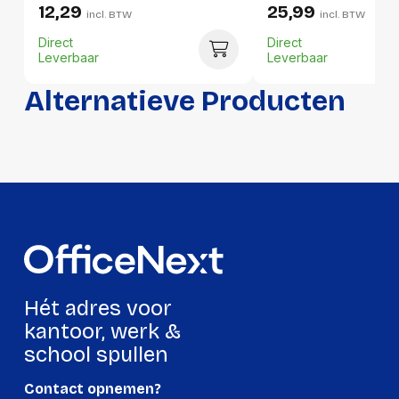
12,29
25,99
Hoogte:
-
incl. BTW
incl. BTW
Direct
Direct
Lengte:
-
Leverbaar
Leverbaar
Gewicht:
-
Alternatieve Producten
Per doos
Hoeveelheid:
4 stuks
Breedte:
-
Hoogte:
-
Lengte:
-
Gewicht:
-
Hét adres voor
kantoor, werk &
school spullen
Contact opnemen?