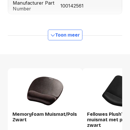
Manufacturer Part
100142561
Number
Productformaat
Toon meer
Lengte
0 mm
Breedte
0 mm
Hoogte
0 mm
Gewicht
0 g
Verpakking
Per stuk
Hoeveelheid:
1 stuk
Memoryfoam Muismat/Pols
Fellowes PlushTo
Zwart
muismat met pols
Breedte:
-
zwart