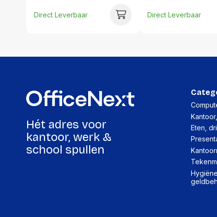
Direct Leverbaar
Direct Leverbaar
Categ
Compute
Kantoor
Hét adres voor
Eten, dr
kantoor, werk &
Present
school spullen
Kantoor
Tekenma
Hygiëne,
geldbe