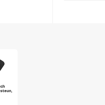
Breedte
Hoogte
Gewicht
Verpakking
Per stuk
Hoeveelheid:
Breedte:
Hoogte:
Lengte:
uch
Gewicht:
steun,
Per doos