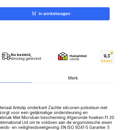
USB Sticks
 computer
Geheugenkaarten
ires
SSD behuizing
In winkelwagen
Computeraccessoires
Kaartlezers
Alles in Datadragers
ter
nenten
Data-opberging
enmodules
Voor CD/DVD
or
Nu besteld,
Alles in Data-opberging
arten
dinsdag geleverd
bord
Multimedia
r behuizing
Bluetooth Speakers
Merk
aarten
Mediaspelers
en
DJ Gear
ekaarten
Fototoestellen
schijfstations
Fotoprinter
 Computer componenten
Fotocamera accessoires
riaal Antislip onderkant Zachte siliconen polssteun met
orgt voor een gelijkmatige ondersteuning en
Alles in Multimedia
 gebruik Met Microban bescherming Afgeronde hoeken Ft 20
tassen,
nternational Ltd om te voldoen aan de ergonomische eisen
sen en koffers
ds- en veiligheidswetgeving: EN ISO 9241-5 Garantie: 5
Betaaloplossingen POS