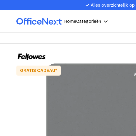
Alles overzichtelijk op
Home
Categorieën
Compu
Computers en electronica
Laptop
Kantoor, werk en school
GRATIS CADEAU*
Laptops
Desktop
Alles in 
Eten, drinken en catering
Barebon
Alles in L
Presentatie en communicatie
Monitor
Computer
Curved M
Kantoormeubelen en verlichting
Display p