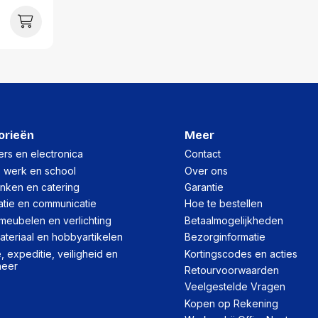
Hoeveelheid:
Breedte:
Hoogte:
Lengte:
Gewicht:
orieën
Meer
rs en electronica
Contact
, werk en school
Over ons
inken en catering
Garantie
atie en communicatie
Hoe te bestellen
meubelen en verlichting
Betaalmogelijkheden
teriaal en hobbyartikelen
Bezorginformatie
 expeditie, veiligheid en
Kortingscodes en acties
heer
Retourvoorwaarden
Veelgestelde Vragen
Kopen op Rekening