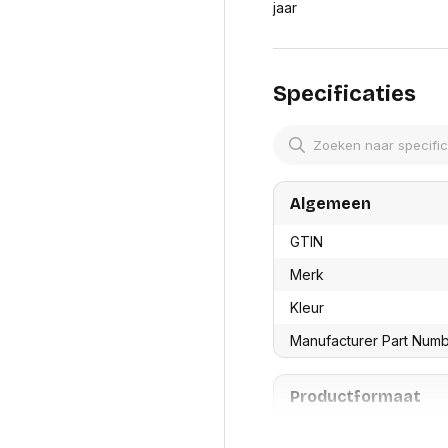
res
jaar
Laptopt
Beamer accesoires
elefonie en
Rugtass
es
Alles in Beamers en accesoires
Alles in 
en koffer
s, oortjes en
Specificaties
Netwerk en internet
ires
Mesh wifi systemen
Organi
 headsets
Bedrade routers
Muismatt
oons
Draadloze routers
Documen
Netwerk extenders
Beeldsch
ens
Netwerk switches
Algemeen
Voet-, a
ccessoires
Netwerkkaarten
ruggens
GTIN
eadsets, oortjes en
Netwerk transceiver modules
Toetsen
es
Werkstat
Alles in Netwerk en internet
Merk
Alles in 
Kleur
Manufacturer Part Num
Productformaat
Lengte