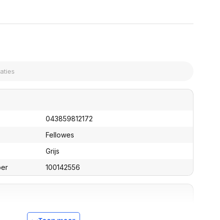
assen
(Point of Sale)
en
Mobiele pinautomaten
Laptoptassen, rugtassen
Alles in Betaaloplossingen POS
s
(Point of Sale)
satie en comfort
en en polssteunen
tenhouders
ermfilters
rm- en
teunen
043859812172
bordlades
ions
Fellowes
Organisatie en comfort
Grijs
ber
100142556
0 mm