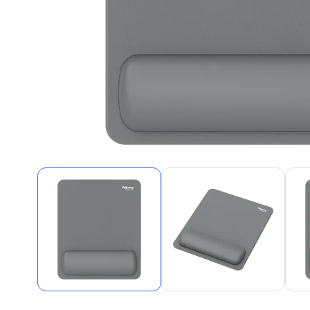
Alles in M
Tekenmateriaal en
hobbyartikelen
Tablets
Tablets
Hygiëne, expeditie, veiligheid en
Handtek
geldbeheer
Tabletto
Tabletbe
Tablet s
Pencil
Pencil ac
Alles in T
Telefon
accesso
Smartpho
Smartwat
accessor
A/V conf
Apple ka
Telecom 