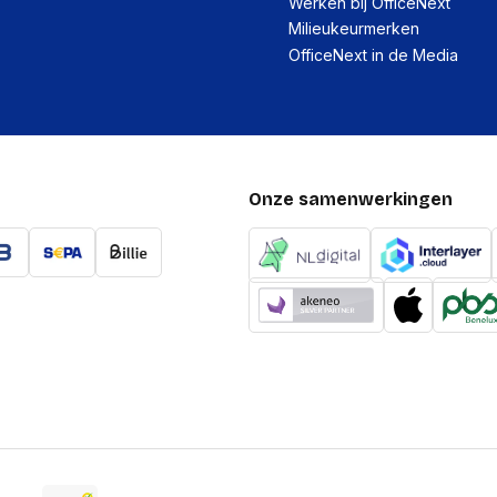
Werken bij OfficeNext
Milieukeurmerken
OfficeNext in de Media
Onze samenwerkingen