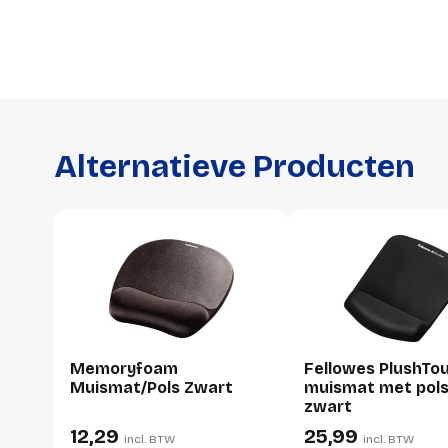
Alternatieve Producten
Memoryfoam
Fellowes PlushTo
Muismat/Pols Zwart
muismat met pols
zwart
12,29
25,99
incl. BTW
incl. BTW