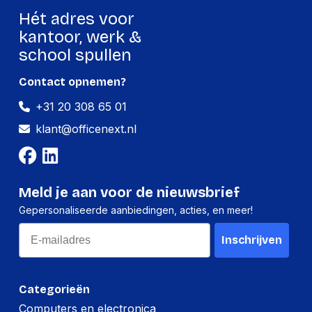
Hoogte
25 mm
Hét adres voor
Gewicht
74 g
kantoor, werk &
school spullen
Verpakking
Contact opnemen?
+31 20 308 65 01
Per stuk
klant@officenext.nl
Hoeveelheid:
1 stuk
Breedte:
55 millimeter
Hoogte:
25 millimeter
Meld je aan voor de nieuwsbrief
Gepersonaliseerde aanbiedingen, acties, en meer!
Lengte:
75 millimeter
Email
Gewicht:
74 gram
Inschrijven
Per doos
Categorieën
Hoeveelheid:
48 stuks
Computers en electronica