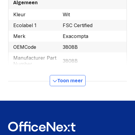
Algemeen
Kleur
Wit
Ecolabel 1
FSC Certified
Merk
Exacompta
OEMCode
3808B
Manufacturer Part
3808B
Number
Ecologisch
Ja
Toon meer
GTIN
3370440038084
Productformaat
Lengte
75 mm
Breedte
55 mm