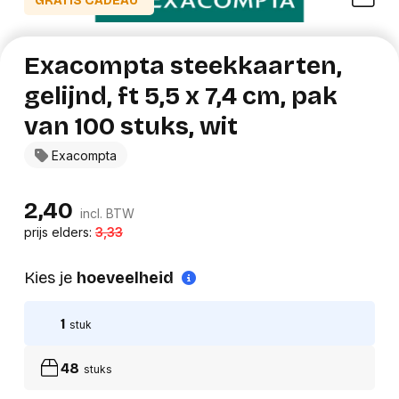
GRATIS CADEAU*
Exacompta steekkaarten,
gelijnd, ft 5,5 x 7,4 cm, pak
van 100 stuks, wit
Exacompta
2,40
incl. BTW
prijs elders:
3,33
Kies je
hoeveelheid
1
stuk
48
stuks