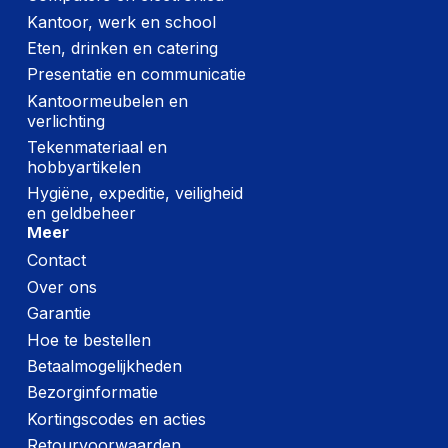
Kantoor, werk en school
Breedte:
160 millimeter
Eten, drinken en catering
Hoogte:
160 millimeter
Presentatie en communicatie
Lengte:
225 millimeter
Kantoormeubelen en
verlichting
Gewicht:
3672 gram
Tekenmateriaal en
hobbyartikelen
Hygiëne, expeditie, veiligheid
en geldbeheer
Meer
Contact
Over ons
Garantie
Hoe te bestellen
Betaalmogelijkheden
Bezorginformatie
Kortingscodes en acties
Retourvoorwaarden