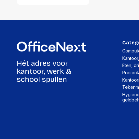
Categ
Compute
Kantoor
Hét adres voor
Eten, dr
kantoor, werk &
Present
school spullen
Kantoor
Tekenma
Hygiëne,
geldbe