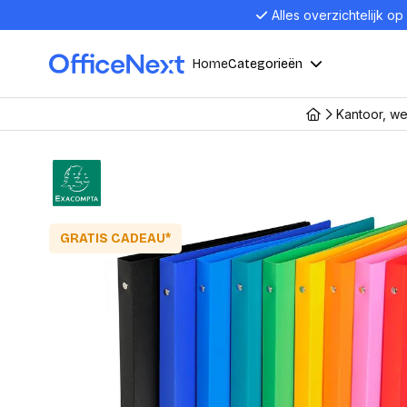
Alles overzichtelijk op
Home
Categorieën
Kantoor, w
Compu
Computers en electronica
Laptop
Kantoor, werk en school
Laptops
Desktop
GRATIS CADEAU*
Alles in 
Eten, drinken en catering
Barebon
Alles in L
Presentatie en communicatie
Monitor
Computer
Curved M
Kantoormeubelen en verlichting
Display p