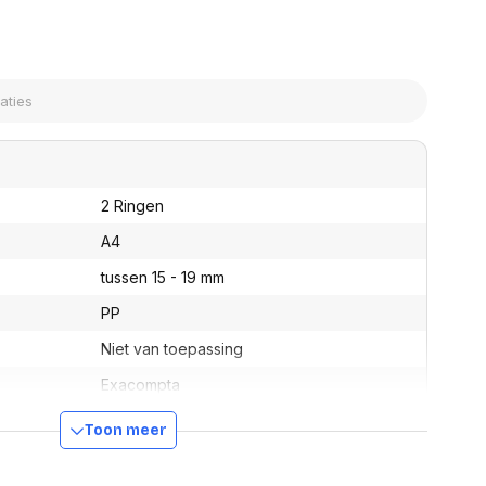
assen
(Point of Sale)
en
Mobiele pinautomaten
Laptoptassen, rugtassen
Alles in Betaaloplossingen POS
s
(Point of Sale)
satie en comfort
en en polssteunen
tenhouders
ermfilters
2 Ringen
rm- en
A4
teunen
bordlades
tussen 15 - 19 mm
ions
PP
Organisatie en comfort
Niet van toepassing
Exacompta
541999E
Toon meer
ber
541999E