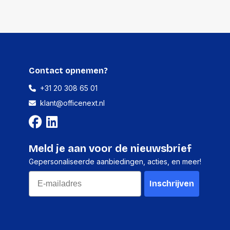
250 millimeter
320 millimeter
76 gram
Contact opnemen?
10 stuks
+31 20 308 65 01
140 millimeter
klant@officenext.nl
335 millimeter
390 millimeter
Meld je aan voor de nieuwsbrief
986 gram
Gepersonaliseerde aanbiedingen, acties, en meer!
Email
Inschrijven