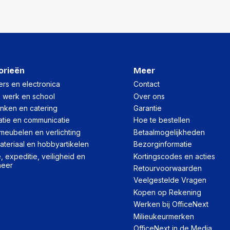
Hoogte:
Lengte:
Gewicht:
Per doos
orieën
Meer
Hoeveelheid:
rs en electronica
Contact
, werk en school
Over ons
Breedte:
inken en catering
Garantie
Hoogte:
atie en communicatie
Hoe te bestellen
meubelen en verlichting
Betaalmogelijkheden
Lengte:
teriaal en hobbyartikelen
Bezorginformatie
Gewicht:
 expeditie, veiligheid en
Kortingscodes en acties
heer
Retourvoorwaarden
Veelgestelde Vragen
Kopen op Rekening
Werken bij OfficeNext
Milieukeurmerken
OfficeNext in de Media