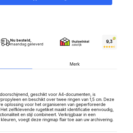
USB Sticks
 computer
Geheugenkaarten
ires
SSD behuizing
Computeraccessoires
Kaartlezers
Alles in Datadragers
ter
nenten
Nu besteld,
Data-opberging
maandag geleverd
enmodules
Voor CD/DVD
or
Alles in Data-opberging
arten
bord
Merk
Multimedia
r behuizing
Bluetooth Speakers
aarten
Mediaspelers
en
DJ Gear
oorschijnend, geschikt voor A4-documenten, is
ekaarten
Fototoestellen
lypropyleen en beschikt over twee ringen van 1,5 cm. Deze
schijfstations
Fotoprinter
e oplossing voor het organiseren van geperforeerde
 Computer componenten
Fotocamera accessoires
Het zelfklevende rugetiket maakt identificatie eenvoudig,
tionaliteit en stijl combineert. Verkrijgbaar in een
Alles in Multimedia
kleuren, voegt deze ringmap flair toe aan uw archivering.
tassen,
sen en koffers
Betaaloplossingen POS