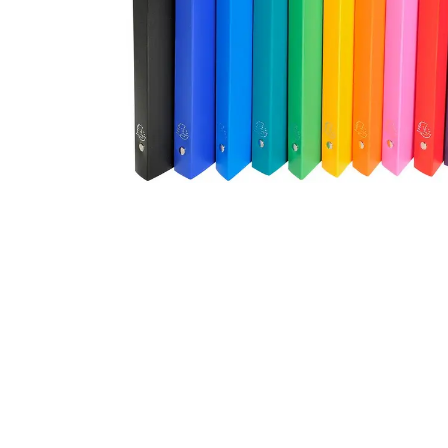
Alles in M
Tekenmateriaal en
hobbyartikelen
Tablets
Tablets
Hygiëne, expeditie, veiligheid en
Handtek
geldbeheer
Tabletto
Tabletbe
Tablet s
Pencil
Pencil ac
Alles in T
Telefon
accesso
Smartpho
Smartwat
accessor
A/V conf
Apple ka
Telecom 