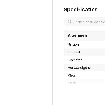
res
Laptopt
Beamer accesoires
elefonie en
Rugtass
Specificaties
es
Alles in Beamers en accesoires
Alles in 
en koffer
s, oortjes en
Netwerk en internet
ires
Mesh wifi systemen
Organi
 headsets
Bedrade routers
Muismatt
Algemeen
oons
Draadloze routers
Documen
Netwerk extenders
Beeldsch
Ringen
ens
Netwerk switches
Voet-, a
ccessoires
Formaat
Netwerkkaarten
ruggens
eadsets, oortjes en
Netwerk transceiver modules
Toetsen
Diameter
es
Werkstat
Alles in Netwerk en internet
Vervaardigd uit
Alles in 
Kleur
Merk
OEMCode
Manufacturer Part Num