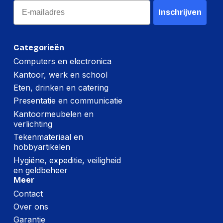
Breedte:
243 millimeter
Email
Inschrijven
Hoogte:
26 millimeter
Lengte:
330 millimeter
Categorieën
Gewicht:
771 gram
Computers en electronica
Kantoor, werk en school
Per doos
Eten, drinken en catering
Presentatie en communicatie
Hoeveelheid:
5 stuks
Kantoormeubelen en
Breedte:
110 millimeter
verlichting
Tekenmateriaal en
Hoogte:
274 millimeter
hobbyartikelen
Lengte:
356 millimeter
Hygiëne, expeditie, veiligheid
en geldbeheer
Gewicht:
4018 gram
Meer
Contact
Per pallet
Over ons
Garantie