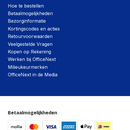
Hoeveelheid:
400 stuks
Hoe te bestellen
Breedte:
-
Betaalmogelijkheden
Bezorginformatie
Hoogte:
-
Kortingscodes en acties
Lengte:
-
Retourvoorwaarden
Gewicht:
-
Veelgestelde Vragen
Kopen op Rekening
Werken bij OfficeNext
Milieukeurmerken
OfficeNext in de Media
Betaalmogelijkheden