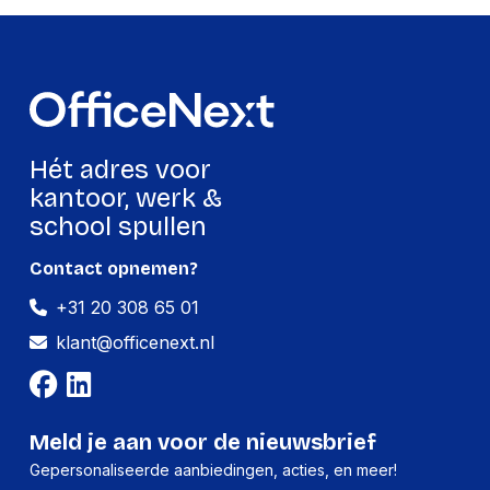
Ecologisch
Ja
GTIN
3130630222095
Productformaat
Hét adres voor
Lengte
330 mm
kantoor, werk &
Breedte
243 mm
school spullen
Hoogte
26 mm
Contact opnemen?
Gewicht
771 g
+31 20 308 65 01
klant@officenext.nl
Verpakking
Per stuk
Meld je aan voor de nieuwsbrief
Hoeveelheid:
1 stuk
Gepersonaliseerde aanbiedingen, acties, en meer!