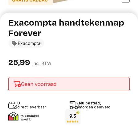
GRATIS CADEAU*
Exacompta handtekenmap
Forever
Exacompta
25,99
incl. BTW
Geen voorraad
0
Nu besteld,
direct leverbaar
morgen geleverd