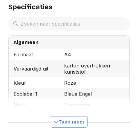
Specificaties
Algemeen
Formaat
A4
karton overtrokken
Vervaardigd uit
kunststof
Kleur
Roze
Ecolabel 1
Blaue Engel
Merk
Exacompta
OEMCode
22209E
Toon meer
Manufacturer Part
22209E
Number