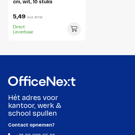
cm, wit, 10 stuks
Hoeveelheid:
1 stuk
5,49
incl. BTW
Breedte:
27 millimeter
Direct
Hoogte:
22 millimeter
Leverbaar
Lengte:
158 millimeter
Gewicht:
120 gram
Per doos
Hoeveelheid:
16 stuks
Breedte:
-
Hét adres voor
Hoogte:
-
kantoor, werk &
school spullen
Lengte:
-
Gewicht:
-
Contact opnemen?