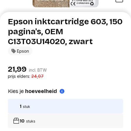
Epson inktcartridge 603, 150
pagina's, OEM
C13T03U14020, zwart
Epson
21,99
incl. BTW
prijs elders:
24,07
Kies je
hoeveelheid
1
stuk
10
stuks