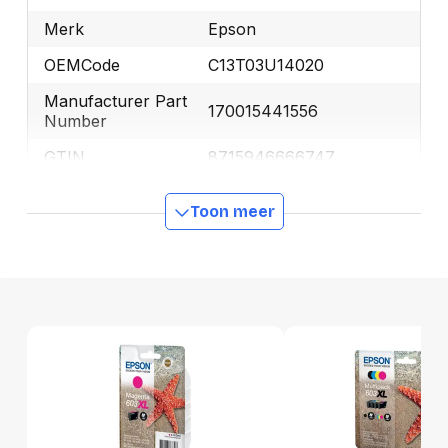
Merk
Epson
OEMCode
C13T03U14020
Manufacturer Part
170015441556
Number
GTIN
8715946666747
Toon meer
Productformaat
Lengte
140 mm
Breedte
95 mm
Hoogte
25 mm
Gewicht
34 g
Verpakking