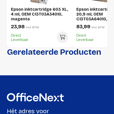
Per stuk
Epson inktcartridge 603 XL,
Epson inktcartrid
4 ml, OEM C13T03A34010,
20,9 ml, OEM
Hoeveelheid:
1 stuk
magenta
C13T03A64010, 4 k
23,98
83,99
Breedte:
95 millimeter
incl. BTW
incl. BTW
Direct
Direct
Hoogte:
25 millimeter
Leverbaar
Leverbaar
Lengte:
140 millimeter
Gerelateerde Producten
Gewicht:
34 gram
Per doos
Hoeveelheid:
10 stuks
Breedte:
-
Hoogte:
-
Lengte:
-
Hét adres voor