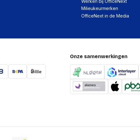
Werken bij OfficeNext
Milieukeurmerken
OfficeNext in de Media
Onze samenwerkingen