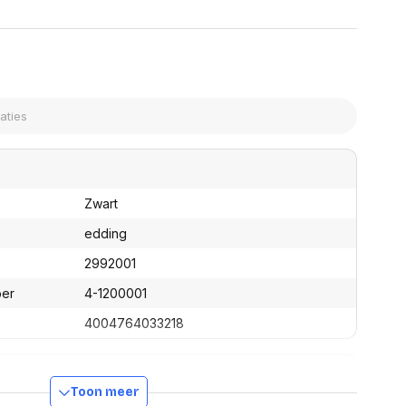
assen
(Point of Sale)
en
Mobiele pinautomaten
Laptoptassen, rugtassen
Alles in Betaaloplossingen POS
s
(Point of Sale)
satie en comfort
en en polssteunen
tenhouders
ermfilters
rm- en
Zwart
teunen
bordlades
edding
ions
2992001
Organisatie en comfort
ber
4-1200001
4004764033218
Toon meer