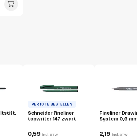
Hoeveelheid:
Breedte:
Hoogte:
Lengte:
Gewicht:
PER 10 TE BESTELLEN
tstift,
Schneider fineliner
Fineliner Draw
topwriter 147 zwart
System 0,6 m
0,59
2,19
incl. BTW
incl. BTW