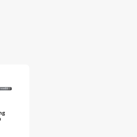
10 stuks
65 millimeter
28 millimeter
175 millimeter
80 gram
ing
m