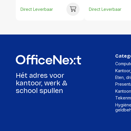
Direct Leverbaar
Direct Leverbaar
Categ
Compute
Kantoor
Hét adres voor
Eten, dr
kantoor, werk &
Present
school spullen
Kantoor
Tekenma
Hygiëne,
geldbe