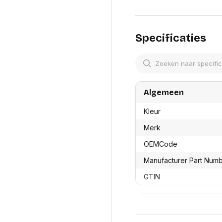
res
Laptopt
Beamer accesoires
elefonie en
Rugtass
es
Alles in Beamers en accesoires
Alles in 
en koffer
Specificaties
s, oortjes en
Netwerk en internet
ires
Mesh wifi systemen
Organi
 headsets
Bedrade routers
Muismatt
oons
Draadloze routers
Documen
Netwerk extenders
Algemeen
Beeldsch
ens
Netwerk switches
Voet-, a
ccessoires
Netwerkkaarten
Kleur
ruggens
eadsets, oortjes en
Netwerk transceiver modules
Toetsen
Merk
es
Werkstat
Alles in Netwerk en internet
OEMCode
Alles in 
Manufacturer Part Num
GTIN
Productformaat