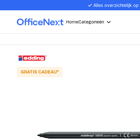
Alles overzichtelijk op
Home
Categorieën
Compu
Computers en electronica
Laptop
Kantoor, werk en school
GRATIS CADEAU*
Laptops
Desktop
Alles in 
Eten, drinken en catering
Barebon
Alles in L
Presentatie en communicatie
Monitor
Computer
Curved M
Kantoormeubelen en verlichting
Display p