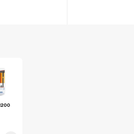
Lengte
Breedte
Hoogte
Gewicht
Verpakking
Per stuk
Hoeveelheid:
Breedte:
Hoogte:
-1200
Lengte:
Gewicht:
Per doos