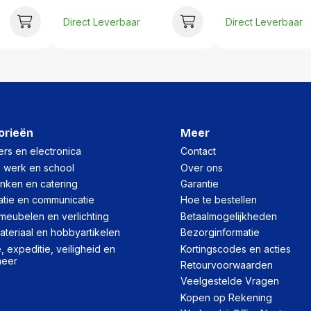
Direct Leverbaar
Direct Leverbaar
orieën
Meer
rs en electronica
Contact
, werk en school
Over ons
inken en catering
Garantie
atie en communicatie
Hoe te bestellen
meubelen en verlichting
Betaalmogelijkheden
teriaal en hobbyartikelen
Bezorginformatie
 expeditie, veiligheid en
Kortingscodes en acties
heer
Retourvoorwaarden
Veelgestelde Vragen
Kopen op Rekening