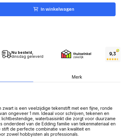
USB Sticks
 computer
Geheugenkaarten
In winkelwagen
ires
SSD behuizing
Computeraccessoires
Kaartlezers
Alles in Datadragers
ter
nenten
Data-opberging
enmodules
Voor CD/DVD
Nu besteld,
or
dinsdag geleverd
Alles in Data-opberging
arten
bord
Multimedia
Merk
r behuizing
Bluetooth Speakers
aarten
Mediaspelers
en
DJ Gear
ekaarten
Fototoestellen
schijfstations
Fotoprinter
in zwart is een veelzijdige tekenstift met een fijne, ronde
 Computer componenten
Fotocamera accessoires
 van ongeveer 1 mm. Ideaal voor schrijven, tekenen en
vat lichtbestendige, waterbasisinkt die zorgt voor duurzame
Alles in Multimedia
ls onderdeel van de Edding familie van tekenmateriaal en
tassen,
stift de perfecte combinatie van kwaliteit en
sen en koffers
oor zowel hobbyisten als professionals.
Betaaloplossingen POS