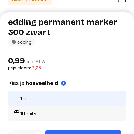
GRATIS CADEAU*
edding permanent marker
300 zwart
edding
0,99
incl. BTW
prijs elders:
2,25
Kies je
hoeveelheid
1
stuk
10
stuks