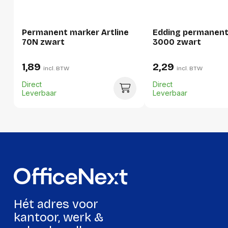
Breedte:
44 millimeter
Hoogte:
96 millimeter
Permanent marker Artline
Edding permanent
70N zwart
3000 zwart
Lengte:
144 millimeter
1,89
2,29
Gewicht:
175 gram
incl. BTW
incl. BTW
Direct
Direct
Leverbaar
Leverbaar
Hét adres voor
kantoor, werk &