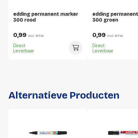
Hoogte
20 mm
Gewicht
15 g
edding permanent marker
edding permanent
300 rood
300 groen
Verpakking
0,99
0,99
incl. BTW
incl. BTW
Direct
Direct
Per stuk
Leverbaar
Leverbaar
Hoeveelheid:
1 stuk
Breedte:
21 millimeter
Hoogte:
20 millimeter
Alternatieve Producten
Lengte:
139 millimeter
Gewicht:
15 gram
Per doos
Hoeveelheid:
10 stuks