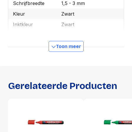
Schrijfbreedte
1,5 - 3 mm
Kleur
Zwart
Inktkleur
Zwart
Merk
edding
OEMCode
3623001
Toon meer
Manufacturer Part
4-300001
Number
Navulbaar
Ja
Gerelateerde Producten
GTIN
4004764390564
Productformaat
Lengte
139 mm
Breedte
21 mm