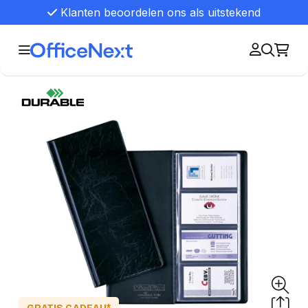
Klanten beoordelen ons als uitstekend