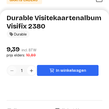
GRATIS CADEAU*
Durable Visitekaartenalbum
Visifix 2380
Durable
9,39
incl. BTW
prijs elders:
10,89
In winkelwagen