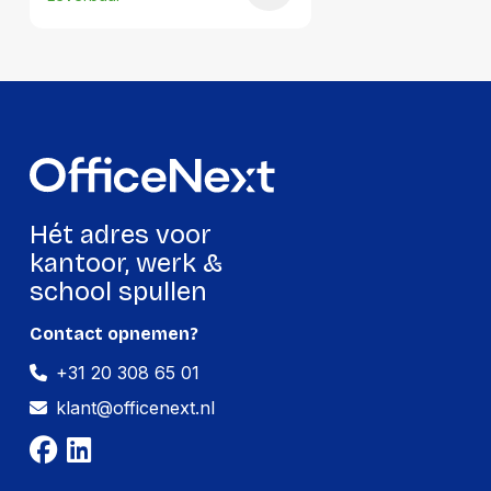
Gewicht:
169 gram
Per doos
Hoeveelheid:
16 stuks
Breedte:
126 millimeter
Hoogte:
267 millimeter
Hét adres voor
Lengte:
153 millimeter
kantoor, werk &
school spullen
Gewicht:
2717 gram
Contact opnemen?
+31 20 308 65 01
klant@officenext.nl