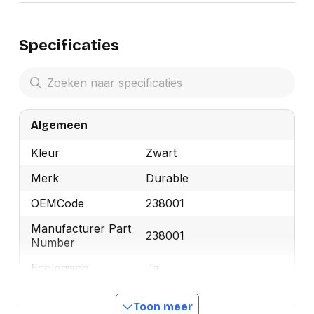
Specificaties
Algemeen
Kleur
Zwart
Merk
Durable
OEMCode
238001
Manufacturer Part
238001
Number
Ecologisch
Ja
GTIN
4005546250007
Toon meer