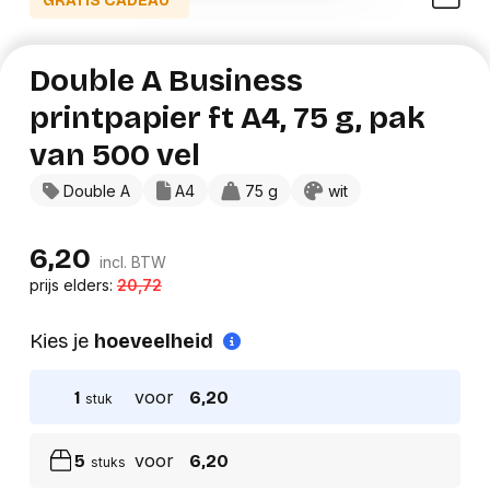
GRATIS CADEAU*
Double A Business
printpapier ft A4, 75 g, pak
van 500 vel
Double A
A4
75 g
wit
6,20
incl. BTW
prijs elders:
20,72
Kies je
hoeveelheid
voor
1
6,20
stuk
voor
5
6,20
stuks