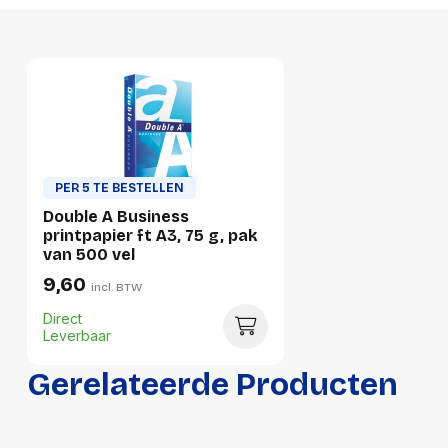
Ecologisch
Ja
Voor laser
Ja
Voor inkjet
Ja
Voor kopieertoestel
Ja
GTIN
8858741743203
PER 5 TE BESTELLEN
Double A Business
Productformaat
printpapier ft A3, 75 g, pak
van 500 vel
Lengte
305 mm
9,60
incl. BTW
Breedte
213 mm
Direct
Leverbaar
Hoogte
57 mm
Gerelateerde Producten
Gewicht
2418 g
Verpakking