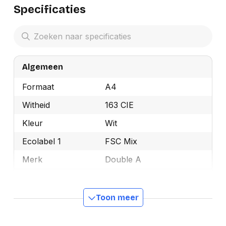
Specificaties
Algemeen
Formaat
A4
Witheid
163 CIE
Kleur
Wit
Ecolabel 1
FSC Mix
Merk
Double A
OEMCode
DAA475500
Manufacturer Part
Toon meer
DAA475500
Number
Gewicht
75 g