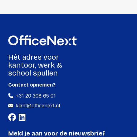
Gewicht:
12320 gram
Per pallet
Hoeveelheid:
200 stuks
Breedte:
-
Hét adres voor
Hoogte:
-
kantoor, werk &
Lengte:
-
school spullen
Gewicht:
-
Contact opnemen?
+31 20 308 65 01
klant@officenext.nl
Meld je aan voor de nieuwsbrief