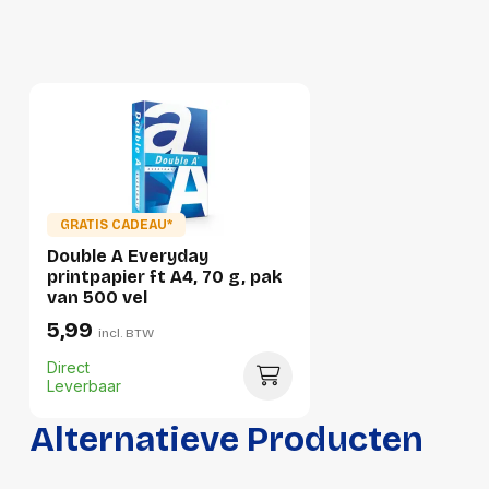
Per stuk
Hoeveelheid:
1 stuk
Breedte:
213 millimeter
Hoogte:
57 millimeter
Lengte:
305 millimeter
GRATIS CADEAU*
Gewicht:
2418 gram
Double A Everyday
printpapier ft A4, 70 g, pak
van 500 vel
Per doos
5,99
incl. BTW
Hoeveelheid:
5 stuks
Direct
Leverbaar
Breedte:
270 millimeter
Alternatieve Producten
Hoogte:
228 millimeter
Lengte:
320 millimeter