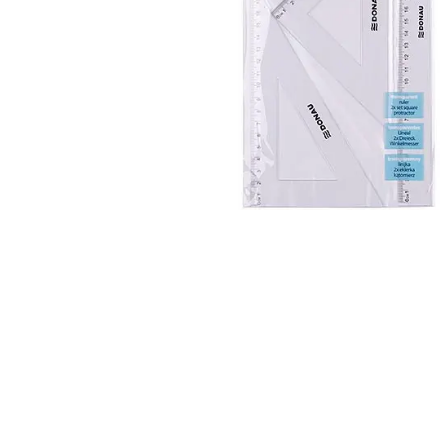
Alles in M
Tekenmateriaal en
hobbyartikelen
Tablets
Tablets
Hygiëne, expeditie, veiligheid en
Handtek
geldbeheer
Tabletto
Tabletbe
Tablet s
Pencil
Pencil ac
Alles in T
Telefon
accesso
Smartpho
Smartwat
accessor
A/V conf
Apple ka
Telecom 