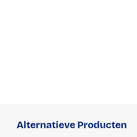
accessoi
Alles in T
accessoir
Headset
accesso
Computer
Koptelef
Oortjes
Oorkuss
Overig a
Alles in H
accessoir
Alternatieve Producten