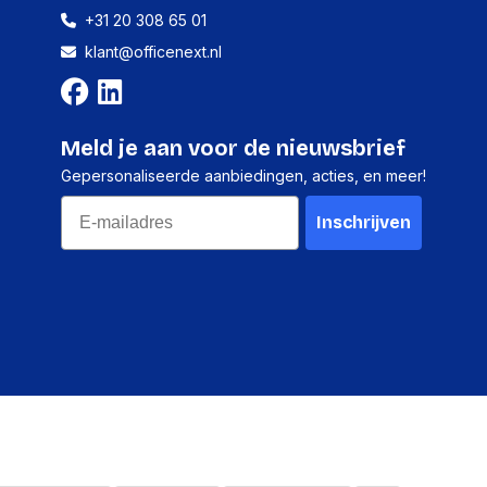
+31 20 308 65 01
2400 stuks
klant@officenext.nl
-
-
Meld je aan voor de nieuwsbrief
-
Gepersonaliseerde aanbiedingen, acties, en meer!
-
Email
Inschrijven