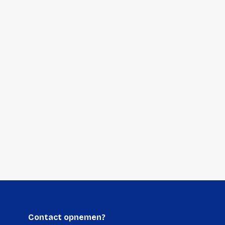
1 stuk
160 millimeter
5 millimeter
320 millimeter
38 gram
10 stuks
170 millimeter
20 millimeter
330 millimeter
424 gram
Contact opnemen?