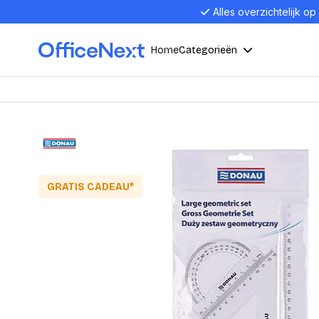
Alles overzichtelijk op
Home
Categorieën
Compu
Computers en electronica
Laptop
Kantoor, werk en school
Laptops
Desktop
GRATIS CADEAU*
Alles in 
Eten, drinken en catering
Barebon
Alles in L
Presentatie en communicatie
Monitor
Computer
Curved M
Kantoormeubelen en verlichting
Display p