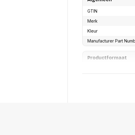
res
Laptopt
Beamer accesoires
elefonie en
Rugtass
GTIN
es
Alles in Beamers en accesoires
Alles in 
Merk
en koffer
s, oortjes en
Netwerk en internet
Kleur
ires
Mesh wifi systemen
Organi
Manufacturer Part Num
 headsets
Bedrade routers
Muismatt
oons
Draadloze routers
Documen
Netwerk extenders
Beeldsch
Productformaat
ens
Netwerk switches
Voet-, a
ccessoires
Netwerkkaarten
ruggens
Lengte
eadsets, oortjes en
Netwerk transceiver modules
Toetsen
es
Breedte
Werkstat
Alles in Netwerk en internet
Alles in 
Hoogte
Gewicht
Verpakking
Per stuk