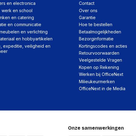
Per pallet
rs en electronica
Contact
, werk en school
Over ons
Hoeveelheid:
inken en catering
Garantie
Breedte:
atie en communicatie
Hoe te bestellen
Hoogte:
meubelen en verlichting
Betaalmogelijkheden
teriaal en hobbyartikelen
Bezorginformatie
Lengte:
 expeditie, veiligheid en
Kortingscodes en acties
heer
Gewicht:
Retourvoorwaarden
Veelgestelde Vragen
Kopen op Rekening
Werken bij OfficeNext
Milieukeurmerken
OfficeNext in de Media
Onze samenwerkingen