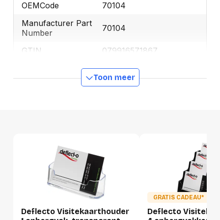
OEMCode
70104
Manufacturer Part
70104
Number
GTIN
079916571867
Toon meer
Productformaat
Lengte
97 mm
Breedte
43 mm
Hoogte
35 mm
Gewicht
24 g
Verpakking
GRATIS CADEAU*
Per stuk
Deflecto Visitekaarthouder
Deflecto Visiteka