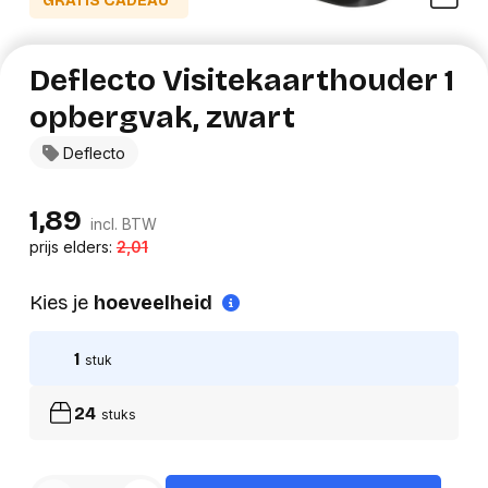
GRATIS CADEAU*
Deflecto Visitekaarthouder 1
opbergvak, zwart
Deflecto
1,89
incl. BTW
prijs elders:
2,01
Kies je
hoeveelheid
1
stuk
24
stuks