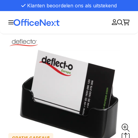
Klanten beoordelen ons als uitstekend