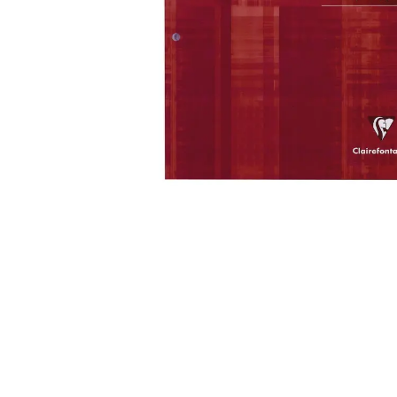
Alles in M
Tekenmateriaal en
hobbyartikelen
Tablets
Tablets
Hygiëne, expeditie, veiligheid en
Handtek
geldbeheer
Tabletto
Tabletbe
Tablet s
Pencil
Pencil ac
Alles in T
Telefon
accesso
Smartpho
Smartwat
accessor
A/V conf
Apple ka
Telecom 