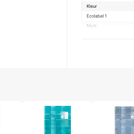
Kleur
Ecolabel 1
Merk
OEMCode
Manufacturer Part Num
Grammage
Ecologisch
GTIN
Productformaat
Lengte
Breedte
Hoogte
Gewicht