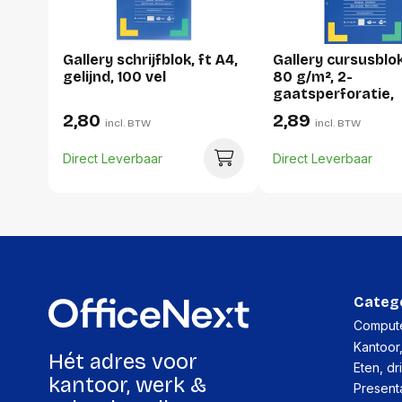
Gallery schrijfblok, ft A4,
Gallery cursusblok
gelijnd, 100 vel
80 g/m², 2-
gaatsperforatie,
commercieel gerui
2,80
2,89
incl. BTW
incl. BTW
vel
Direct Leverbaar
Direct Leverbaar
Categ
Compute
Kantoor
Hét adres voor
Eten, dr
kantoor, werk &
Present