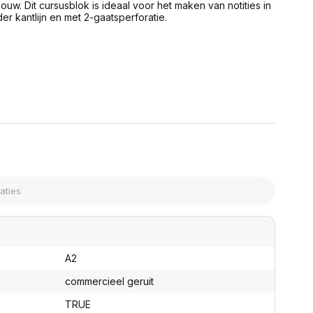
uw. Dit cursusblok is ideaal voor het maken van notities in
assen
(Point of Sale)
r kantlijn en met 2-gaatsperforatie.
en
Mobiele pinautomaten
Laptoptassen, rugtassen
Alles in Betaaloplossingen POS
s
(Point of Sale)
satie en comfort
en en polssteunen
tenhouders
ermfilters
rm- en
teunen
bordlades
ions
Organisatie en comfort
A2
commercieel geruit
TRUE