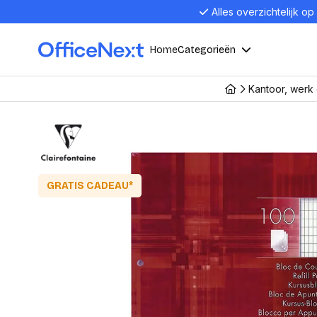
Alles overzichtelijk op
Home
Categorieën
Kantoor, werk
Compu
Computers en electronica
Laptop
Kantoor, werk en school
Laptops
Desktop
GRATIS CADEAU*
Alles in 
Eten, drinken en catering
Barebon
Alles in L
Presentatie en communicatie
Monitor
Computer
Curved M
Kantoormeubelen en verlichting
Display p