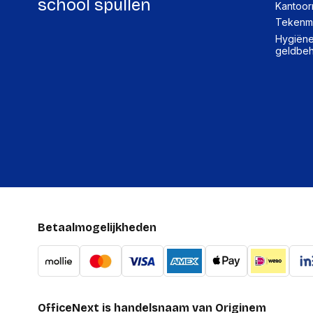
school spullen
Kantoor
Tekenma
Hygiëne,
geldbe
Betaalmogelijkheden
OfficeNext is handelsnaam van Originem