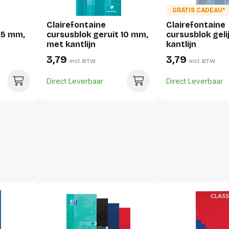
GRATIS CADEAU*
Clairefontaine
Clairefontaine
Verpakking
 5 mm,
cursusblok geruit 10 mm,
cursusblok gel
met kantlijn
kantlijn
Per stuk
3,79
3,79
incl. BTW
incl. BTW
Hoeveelheid:
Direct Leverbaar
Direct Leverbaar
Breedte:
Hoogte:
Lengte:
Gewicht:
Per doos
Hoeveelheid:
Breedte:
Hoogte: