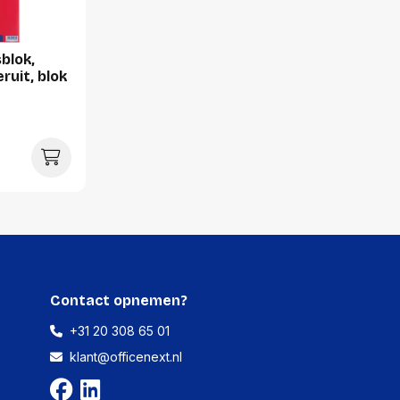
212 millimeter
3164 gram
blok,
ruit, blok
1200 stuks
-
-
-
-
Contact opnemen?
+31 20 308 65 01
klant@officenext.nl