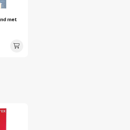
ijnd met
1 stuk
210 millimeter
12 millimeter
295 millimeter
620 gram
5 stuks
61 millimeter
299 millimeter