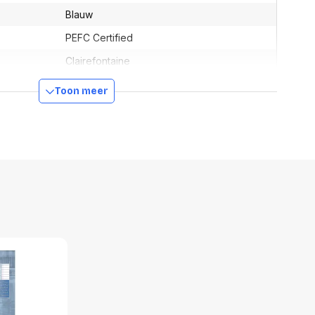
Blauw
PEFC Certified
Clairefontaine
5813C
Toon meer
ber
5813C
90 g
Ja
3329680058130
295 mm
210 mm
12 mm
620 g