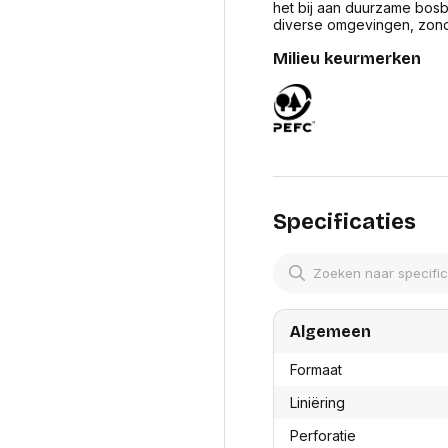
res
het bij aan duurzame bosbo
Laptopt
Beamer accesoires
diverse omgevingen, zonde
elefonie en
Rugtass
es
Alles in Beamers en accesoires
Alles in 
Milieu keurmerken
en koffer
s, oortjes en
Netwerk en internet
ires
Mesh wifi systemen
Organi
 headsets
Bedrade routers
Muismatt
oons
Draadloze routers
Documen
Netwerk extenders
Beeldsch
ens
Netwerk switches
Voet-, a
Specificaties
ccessoires
Netwerkkaarten
ruggens
eadsets, oortjes en
Netwerk transceiver modules
Toetsen
es
Werkstat
Alles in Netwerk en internet
Alles in 
Algemeen
Formaat
Liniëring
Perforatie