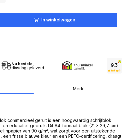
USB Sticks
 computer
Geheugenkaarten
ires
SSD behuizing
Computeraccessoires
In winkelwagen
Kaartlezers
Alles in Datadragers
ter
nenten
Data-opberging
enmodules
Voor CD/DVD
or
Alles in Data-opberging
arten
Nu besteld,
bord
dinsdag geleverd
Multimedia
r behuizing
Bluetooth Speakers
aarten
Mediaspelers
Merk
en
DJ Gear
ekaarten
Fototoestellen
schijfstations
Fotoprinter
 Computer componenten
Fotocamera accessoires
lok commercieel geruit is een hoogwaardig schrijfblok,
Alles in Multimedia
 en educatief gebruik. Dit A4-formaat blok (21 x 29,7 cm)
tassen,
elijnpapier van 90 g/m², wat zorgt voor een uitstekende
sen en koffers
el, een frisse blauwe kleur en een PEFC-certificering, draagt
Betaaloplossingen POS