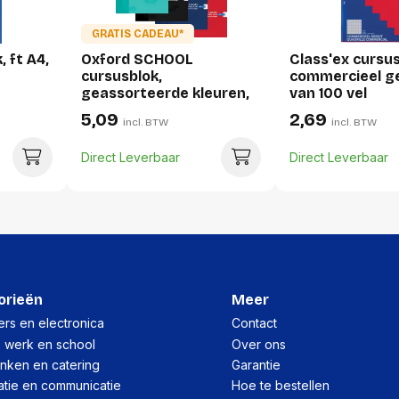
Lengte:
GRATIS CADEAU*
Gewicht:
, ft A4,
Oxford SCHOOL
Class'ex cursus
cursusblok,
commercieel ge
geassorteerde kleuren,
van 100 vel
Per pallet
t, 100
ft A4, 100 vel,
5,09
2,69
incl. BTW
incl. BTW
commercieel geruit
Hoeveelheid:
Direct Leverbaar
Direct Leverbaar
Breedte:
Hoogte:
Lengte:
Gewicht:
orieën
Meer
rs en electronica
Contact
, werk en school
Over ons
inken en catering
Garantie
atie en communicatie
Hoe te bestellen