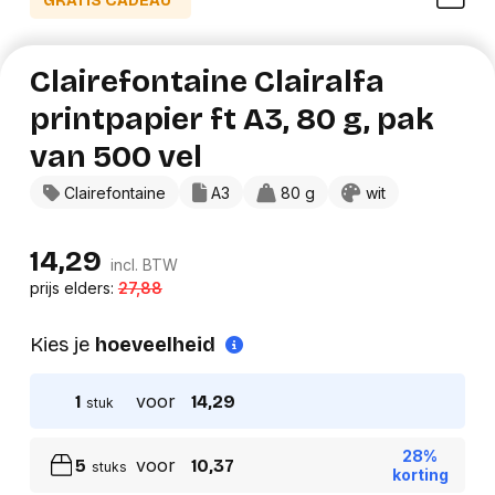
GRATIS CADEAU*
Clairefontaine Clairalfa
printpapier ft A3, 80 g, pak
van 500 vel
Clairefontaine
A3
80 g
wit
14,29
incl. BTW
prijs elders:
27,88
Kies je
hoeveelheid
voor
1
14,29
stuk
28%
voor
5
10,37
stuks
korting