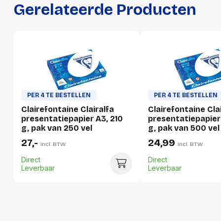
Gerelateerde Producten
Ecologisch
Ja
Voor laser
Ja
Voor inkjet
Ja
GTIN
3329680225204
Productformaat
PER 4 TE BESTELLEN
PER 4 TE BESTELLEN
Lengte
435 mm
Clairefontaine Clairalfa
Clairefontaine Cla
presentatiepapier A3, 210
presentatiepapier
Breedte
320 mm
g, pak van 250 vel
g, pak van 500 vel
27,-
24,99
Hoogte
85 mm
incl. BTW
incl. BTW
Gewicht
5330 g
Direct
Direct
Leverbaar
Leverbaar
Verpakking
Per stuk