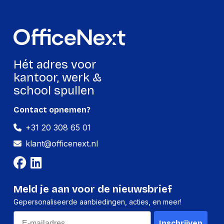
Per pallet
Hoeveelheid:
120 stuks
Breedte:
-
Hét adres voor
Hoogte:
-
kantoor, werk &
Lengte:
-
school spullen
Gewicht:
-
Contact opnemen?
+31 20 308 65 01
klant@officenext.nl
Meld je aan voor de nieuwsbrief
Gepersonaliseerde aanbiedingen, acties, en meer!
Email
Inschrijven