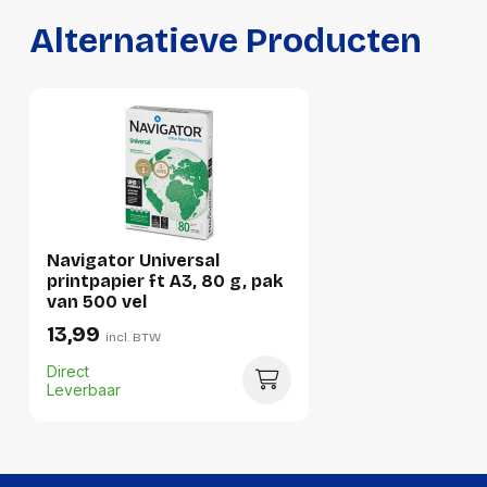
Alternatieve Producten
Hoeveelheid:
1 stuk
Breedte:
320 millimeter
Hoogte:
85 millimeter
Lengte:
435 millimeter
Gewicht:
5330 gram
Per doos
Navigator Universal
printpapier ft A3, 80 g, pak
Hoeveelheid:
5 stuks
van 500 vel
13,99
Breedte:
320 millimeter
incl. BTW
Direct
Hoogte:
280 millimeter
Leverbaar
Lengte:
440 millimeter
Gewicht:
25580 gram