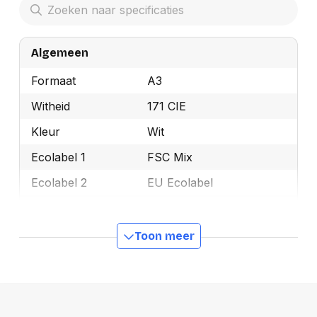
Algemeen
Formaat
A3
Witheid
171 CIE
Kleur
Wit
Ecolabel 1
FSC Mix
Ecolabel 2
EU Ecolabel
Merk
Clairefontaine
OEMCode
2252C
Toon meer
Manufacturer Part
2252C
Number
Gewicht
80 g