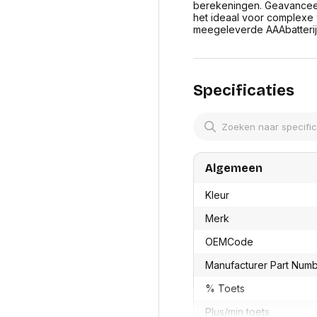
res
berekeningen. Geavanceerd
Laptopt
Beamer accesoires
het ideaal voor complexe
elefonie en
Rugtass
meegeleverde AAAbatterij
es
Alles in Beamers en accesoires
Alles in 
en koffer
s, oortjes en
Netwerk en internet
ires
Mesh wifi systemen
Organi
Specificaties
 headsets
Bedrade routers
Muismatt
oons
Draadloze routers
Documen
Netwerk extenders
Beeldsch
ens
Netwerk switches
Voet-, a
ccessoires
Netwerkkaarten
ruggens
Algemeen
eadsets, oortjes en
Netwerk transceiver modules
Toetsen
es
Werkstat
Alles in Netwerk en internet
Kleur
Alles in 
Merk
OEMCode
Manufacturer Part Num
% Toets
Plus/min toets