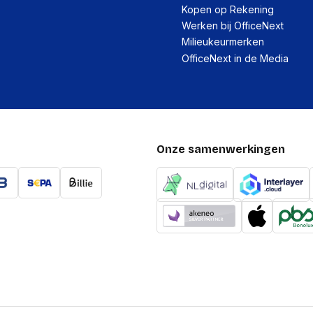
Kopen op Rekening
Werken bij OfficeNext
Milieukeurmerken
OfficeNext in de Media
Onze samenwerkingen