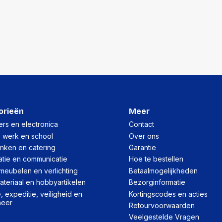
Lengte:
Gewicht:
Per doos
Hoeveelheid:
Breedte:
Hoogte:
orieën
Meer
Lengte:
rs en electronica
Contact
, werk en school
Over ons
Gewicht:
inken en catering
Garantie
atie en communicatie
Hoe te bestellen
meubelen en verlichting
Betaalmogelijkheden
teriaal en hobbyartikelen
Bezorginformatie
 expeditie, veiligheid en
Kortingscodes en acties
heer
Retourvoorwaarden
Veelgestelde Vragen