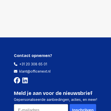
200 millimeter
160 gram
10 stuks
175 millimeter
130 millimeter
Contact opnemen?
225 millimeter
+31 20 308 65 01
1696 gram
klant@officenext.nl
Meld je aan voor de nieuwsbrief
Gepersonaliseerde aanbiedingen, acties, en meer!
Email
Inschrijven