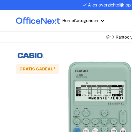
Alles overzichtelijk op
Home
Categorieën
Kantoor
Compu
Computers en electronica
Laptop
Kantoor, werk en school
Laptops
GRATIS CADEAU*
Desktop
Alles in 
Eten, drinken en catering
Barebon
Alles in L
Presentatie en communicatie
Monitor
Computer
Curved M
Kantoormeubelen en verlichting
Display p