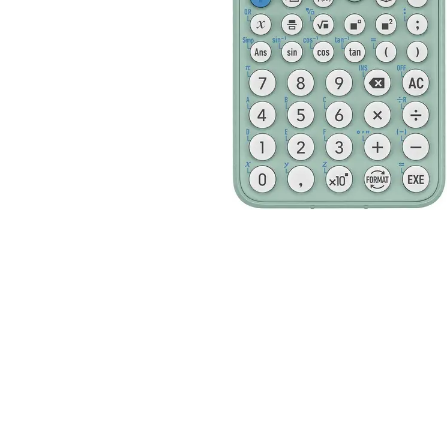
Alles in M
Tekenmateriaal en
hobbyartikelen
Tablets
Tablets
Hygiëne, expeditie, veiligheid en
Handtek
geldbeheer
Tabletto
Tabletbe
Tablet s
Pencil
Pencil ac
Alles in T
Telefon
accesso
Smartpho
Smartwat
accessor
A/V conf
Apple ka
Telecom 