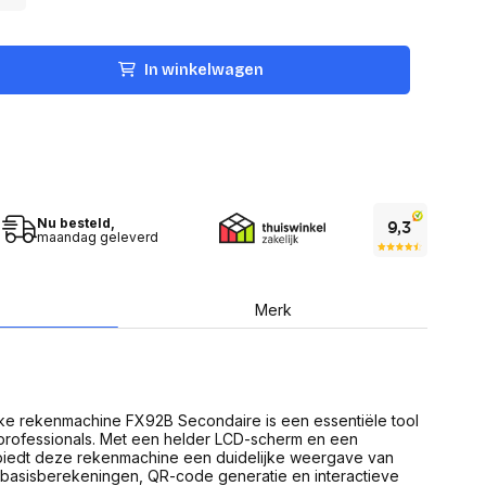
USB Sticks
 computer
Geheugenkaarten
ires
SSD behuizing
Computeraccessoires
In winkelwagen
Kaartlezers
Alles in Datadragers
ter
nenten
Data-opberging
enmodules
Voor CD/DVD
or
Alles in Data-opberging
arten
Nu besteld,
bord
maandag geleverd
Multimedia
r behuizing
Bluetooth Speakers
aarten
Mediaspelers
Merk
en
DJ Gear
ekaarten
Fototoestellen
schijfstations
Fotoprinter
 Computer componenten
Fotocamera accessoires
ke rekenmachine FX92B Secondaire is een essentiële tool
Alles in Multimedia
professionals. Met een helder LCD-scherm en een
tassen,
biedt deze rekenmachine een duidelijke weergave van
sen en koffers
 basisberekeningen, QR-code generatie en interactieve
Betaaloplossingen POS