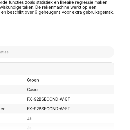
e functies zoals statistiek en lineaire regressie maken
assen
(Point of Sale)
 wiskundige taken. De rekenmachine werkt op een
en
Mobiele pinautomaten
 en beschikt over 9 geheugens voor extra gebruiksgemak.
Laptoptassen, rugtassen
Alles in Betaaloplossingen POS
s
(Point of Sale)
satie en comfort
en en polssteunen
tenhouders
ermfilters
rm- en
teunen
bordlades
ions
Groen
Organisatie en comfort
Casio
FX-92BSECOND-W-ET
ber
FX-92BSECOND-W-ET
Ja
Ja