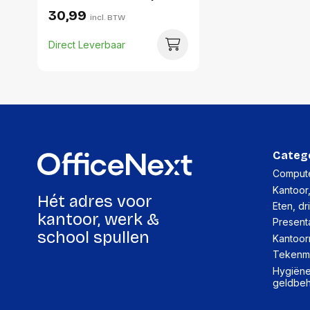
zonnecellen en
30,99
incl. BTW
batterijen
Direct Leverbaar
Categ
Compute
Kantoor
Hét adres voor
Eten, dr
kantoor, werk &
Present
school spullen
Kantoor
Tekenma
Hygiëne,
geldbe