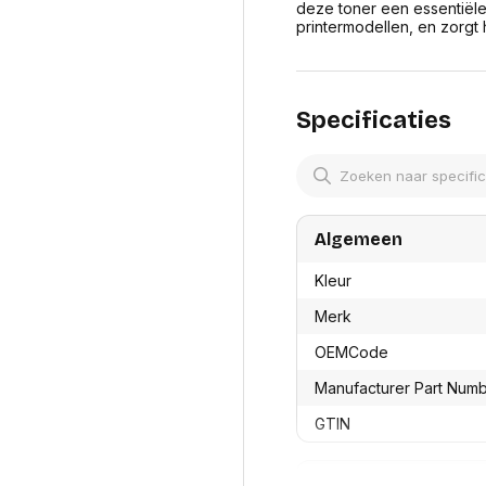
res
deze toner een essentiële 
Laptopt
Beamer accesoires
printermodellen, en zorgt h
elefonie en
Rugtass
es
Alles in Beamers en accesoires
Alles in 
en koffer
s, oortjes en
Netwerk en internet
Specificaties
ires
Mesh wifi systemen
Organi
 headsets
Bedrade routers
Muismatt
oons
Draadloze routers
Documen
Netwerk extenders
Beeldsch
ens
Netwerk switches
Voet-, a
ccessoires
Algemeen
Netwerkkaarten
ruggens
eadsets, oortjes en
Netwerk transceiver modules
Toetsen
Kleur
es
Werkstat
Alles in Netwerk en internet
Merk
Alles in 
OEMCode
Manufacturer Part Num
GTIN
Productformaat