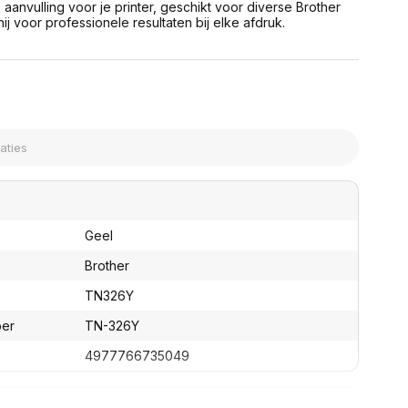
aanvulling voor je printer, geschikt voor diverse Brother
assen
(Point of Sale)
ij voor professionele resultaten bij elke afdruk.
en
Mobiele pinautomaten
Laptoptassen, rugtassen
Alles in Betaaloplossingen POS
s
(Point of Sale)
satie en comfort
en en polssteunen
tenhouders
ermfilters
rm- en
teunen
bordlades
Geel
ions
Brother
Organisatie en comfort
TN326Y
ber
TN-326Y
4977766735049