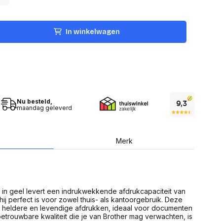
USB Sticks
 computer
Geheugenkaarten
ires
SSD behuizing
Computeraccessoires
In winkelwagen
Kaartlezers
Alles in Datadragers
ter
nenten
Data-opberging
enmodules
Voor CD/DVD
or
Alles in Data-opberging
arten
Nu besteld,
bord
maandag geleverd
Multimedia
r behuizing
Bluetooth Speakers
aarten
Mediaspelers
Merk
en
DJ Gear
ekaarten
Fototoestellen
schijfstations
Fotoprinter
 Computer componenten
Fotocamera accessoires
in geel levert een indrukwekkende afdrukcapaciteit van
Alles in Multimedia
ij perfect is voor zowel thuis- als kantoorgebruik. Deze
tassen,
t heldere en levendige afdrukken, ideaal voor documenten
sen en koffers
etrouwbare kwaliteit die je van Brother mag verwachten, is
Betaaloplossingen POS