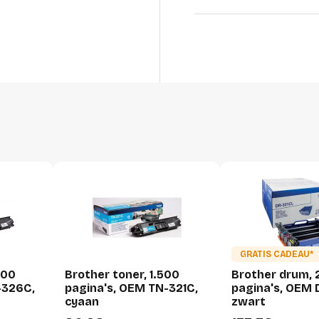
Lengte
Breedte
Hoogte
Gewicht
Verpakking
Per stuk
Hoeveelheid:
Breedte:
Hoogte:
GRATIS CADEAU*
500
Brother toner, 1.500
Brother drum, 
Lengte:
-326C,
pagina's, OEM TN-321C,
pagina's, OEM 
Gewicht:
cyaan
zwart