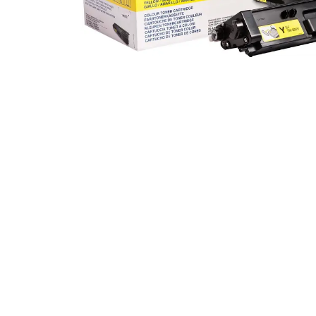
Alles in M
Tekenmateriaal en
hobbyartikelen
Tablets
Tablets
Hygiëne, expeditie, veiligheid en
Handtek
geldbeheer
Tabletto
Tabletbe
Tablet s
Pencil
Pencil ac
Alles in T
Telefon
accesso
Smartpho
Smartwat
accessor
A/V conf
Apple ka
Telecom 