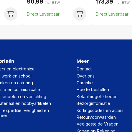
90,99
173,39
incl. BTW
incl. BTW
Per doos
Direct Leverbaar
Direct Leverbaar
Hoeveelheid:
Breedte:
Hoogte:
Lengte:
Gewicht:
orieën
Meer
rs en electronica
Contact
, werk en school
Over ons
inken en catering
Garantie
atie en communicatie
Hoe te bestellen
meubelen en verlichting
Betaalmogelijkheden
teriaal en hobbyartikelen
Bezorginformatie
 expeditie, veiligheid en
Kortingscodes en acties
heer
Retourvoorwaarden
Veelgestelde Vragen
Kopen op Rekening