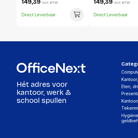
149,39
149,39
incl. BTW
incl. BTW
Direct Leverbaar
Direct Leverbaar
Categ
Compute
Kantoor
Hét adres voor
Eten, dr
kantoor, werk &
Present
school spullen
Kantoor
Tekenma
Hygiëne,
geldbe