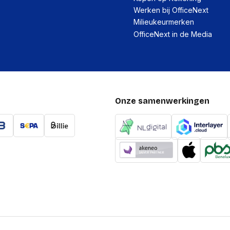
Werken bij OfficeNext
Milieukeurmerken
OfficeNext in de Media
Onze samenwerkingen