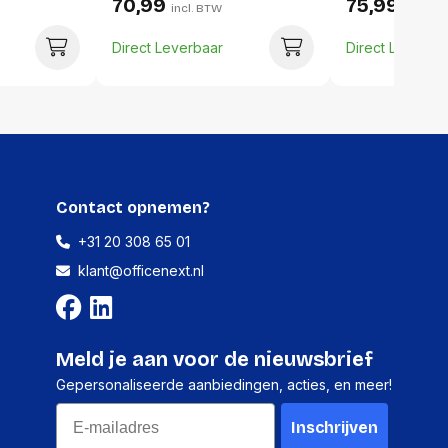
70,99
75,99
incl. BTW
incl. B
Direct Leverbaar
Direct Leverba
4 stuks
278 millimeter
359 millimeter
360 millimeter
3512 gram
Contact opnemen?
+31 20 308 65 01
klant@officenext.nl
Meld je aan voor de nieuwsbrief
Gepersonaliseerde aanbiedingen, acties, en meer!
Email
Inschrijven