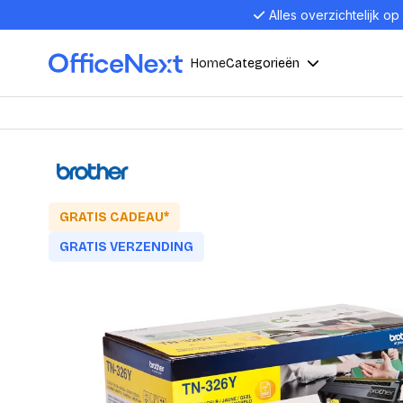
Alles overzichtelijk op
Home
Categorieën
Compu
Computers en electronica
Laptop
Kantoor, werk en school
Laptops
GRATIS CADEAU*
Desktop
GRATIS VERZENDING
Alles in 
Eten, drinken en catering
Barebon
Alles in L
Presentatie en communicatie
Monitor
Computer
Curved M
Kantoormeubelen en verlichting
Display p