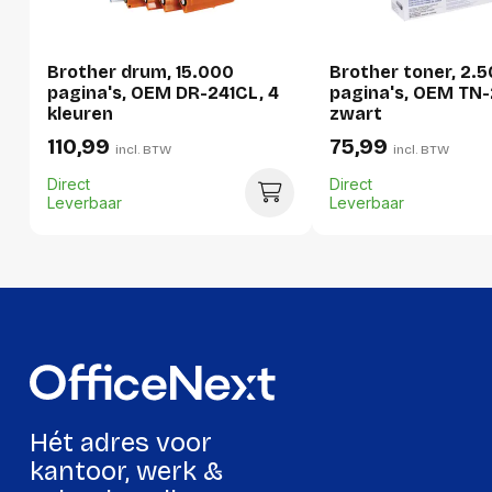
Hoeveelheid:
1 stuk
Brother drum, 15.000
Brother toner, 2.
Breedte:
159 millimeter
pagina's, OEM DR-241CL, 4
pagina's, OEM TN-
kleuren
zwart
Hoogte:
108 millimeter
110,99
75,99
incl. BTW
incl. BTW
Lengte:
392 millimeter
Direct
Direct
Gewicht:
640 gram
Leverbaar
Leverbaar
Per doos
Hoeveelheid:
4 stuks
Breedte:
182 millimeter
Hoogte:
402 millimeter
Lengte:
440 millimeter
Hét adres voor
Gewicht:
3052 gram
kantoor, werk &