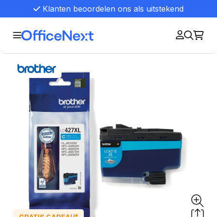
Klanten beoordelen ons als uitstekend