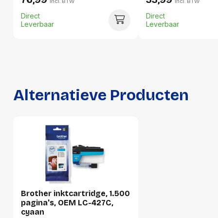
incl. BTW
incl. BTW
Lengte:
190 millimeter
Direct
Direct
Gewicht:
106 gram
Leverbaar
Leverbaar
Per doos
Hoeveelheid:
5 stuks
Breedte:
105 millimeter
Alternatieve Producten
Hoogte:
85 millimeter
Lengte:
165 millimeter
Gewicht:
566 gram
Brother inktcartridge, 1.500
pagina's, OEM LC-427C,
cyaan