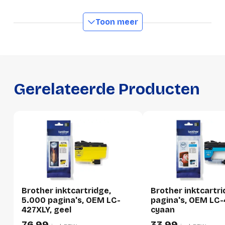
Toon meer
Productformaat
Lengte
190 mm
Breedte
85 mm
Hoogte
20 mm
Gerelateerde Producten
Gewicht
106 g
Verpakking
Per stuk
Hoeveelheid:
1 stuk
Brother inktcartridge,
Brother inktcartri
Breedte:
85 millimeter
5.000 pagina's, OEM LC-
pagina's, OEM LC-
427XLY, geel
cyaan
Hoogte:
20 millimeter
76,99
33,99