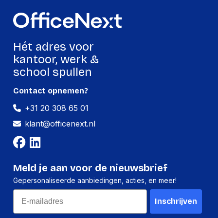
Hoogte
20 mm
Gewicht
36 g
Hét adres voor
Verpakking
kantoor, werk &
school spullen
Per stuk
Contact opnemen?
Hoeveelheid:
1 stuk
+31 20 308 65 01
Breedte:
45 millimeter
klant@officenext.nl
Hoogte:
20 millimeter
Lengte:
65 millimeter
Gewicht:
36 gram
Meld je aan voor de nieuwsbrief
Gepersonaliseerde aanbiedingen, acties, en meer!
Per doos
Email
Inschrijven
Hoeveelheid:
10 stuks