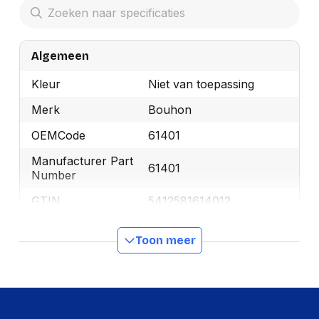
Algemeen
Kleur
Niet van toepassing
Merk
Bouhon
OEMCode
61401
Manufacturer Part
61401
Number
GTIN
5412581614012
Toon meer
Productformaat
Lengte
65 mm
Breedte
45 mm