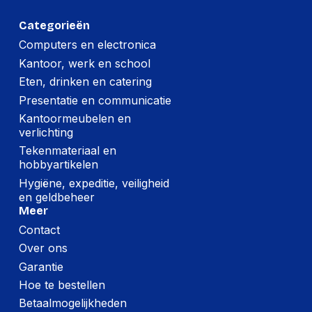
Breedte:
70 millimeter
Categorieën
Hoogte:
45 millimeter
Computers en electronica
Kantoor, werk en school
Lengte:
250 millimeter
Eten, drinken en catering
Gewicht:
392 gram
Presentatie en communicatie
Kantoormeubelen en
verlichting
Tekenmateriaal en
hobbyartikelen
Hygiëne, expeditie, veiligheid
en geldbeheer
Meer
Contact
Over ons
Garantie
Hoe te bestellen
Betaalmogelijkheden