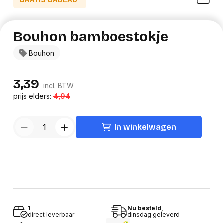
GRATIS CADEAU*
Bouhon bamboestokje
Bouhon
3,39
incl. BTW
prijs elders:
4,94
In winkelwagen
1
Nu besteld,
direct leverbaar
dinsdag geleverd