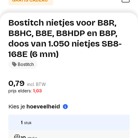
GRATIS CADEAU*
Bostitch nietjes voor B8R,
B8HC, B8E, B8HDP en B8P,
doos van 1.050 nietjes SB8-
168E (6 mm)
Bostitch
0,79
incl. BTW
prijs elders:
1,03
Kies je
hoeveelheid
1
stuk
10