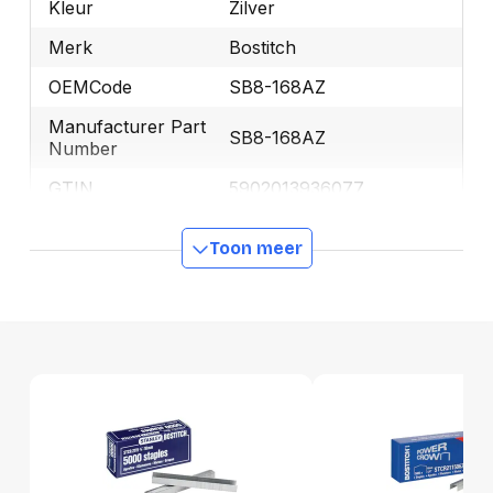
Kleur
Zilver
Merk
Bostitch
OEMCode
SB8-168AZ
Manufacturer Part
SB8-168AZ
Number
GTIN
5902013936077
Toon meer
Productformaat
Lengte
64 mm
Breedte
60 mm
Hoogte
12 mm
Gewicht
35 g
Verpakking