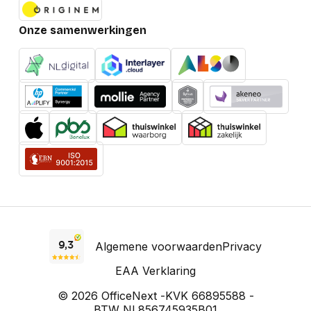
Onze samenwerkingen
Algemene voorwaarden
Privacy
EAA Verklaring
© 2026 OfficeNext -
KVK 66895588 -
BTW NL856745935B01