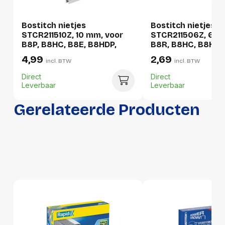
Per stuk
Bostitch nietjes
Bostitch nietjes
STCR211510Z, 10 mm, voor
STCR211506Z, 6 m
Hoeveelheid:
1 stuk
B8P, B8HC, B8E, B8HDP,
B8R, B8HC, B8HDP,
doos van 5000 nietjes
B8E, doos van 5.0
4,99
2,69
Breedte:
60 millimeter
incl. BTW
incl. BTW
Direct
Direct
Hoogte:
12 millimeter
Leverbaar
Leverbaar
Lengte:
64 millimeter
Gerelateerde Producten
Gewicht:
35 gram
Per doos
Hoeveelheid:
10 stuks
Breedte:
62 millimeter
Hoogte:
54 millimeter
Lengte:
129 millimeter