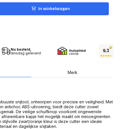
USB Sticks
 computer
Geheugenkaarten
In winkelwagen
ires
SSD behuizing
Computeraccessoires
Kaartlezers
Alles in Datadragers
ter
nenten
Data-opberging
enmodules
Voor CD/DVD
Nu besteld,
or
dinsdag geleverd
Alles in Data-opberging
arten
bord
Multimedia
Merk
r behuizing
Bluetooth Speakers
aarten
Mediaspelers
en
DJ Gear
ekaarten
Fototoestellen
schijfstations
Fotoprinter
robuuste snijtool, ontworpen voor precisie en veiligheid. Met
 Computer componenten
Fotocamera accessoires
 antichoc ABS-uitvoering, biedt deze cutter zowel
sgemak. De veilige schuifknop voorkomt ongewenste
Alles in Multimedia
het afneembare kapje het mogelijk maakt om messegmenten
tassen,
n stijlvolle zwart/oranje kleur is deze cutter een ideale
sen en koffers
eriaal en dagelijkse snijtaken.
Betaaloplossingen POS