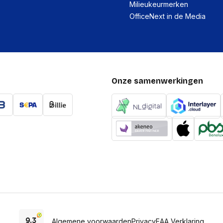
Milieukeurmerken
OfficeNext in de Media
Onze samenwerkingen
Algemene voorwaarden
Privacy
EAA Verklaring