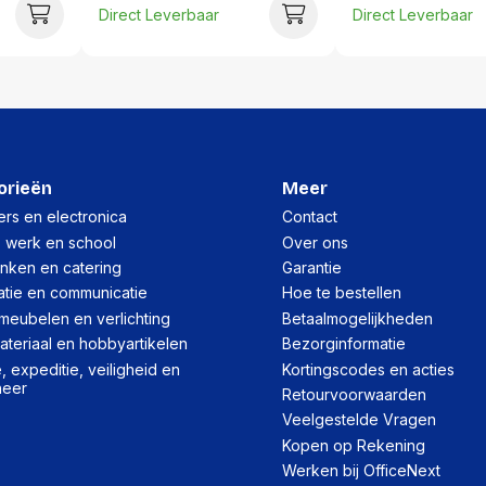
Gewicht:
Direct Leverbaar
Direct Leverbaar
Per doos
Hoeveelheid:
Breedte:
Hoogte:
orieën
Meer
Lengte:
rs en electronica
Contact
, werk en school
Over ons
Gewicht:
inken en catering
Garantie
atie en communicatie
Hoe te bestellen
meubelen en verlichting
Betaalmogelijkheden
teriaal en hobbyartikelen
Bezorginformatie
 expeditie, veiligheid en
Kortingscodes en acties
heer
Retourvoorwaarden
Veelgestelde Vragen
Kopen op Rekening
Werken bij OfficeNext