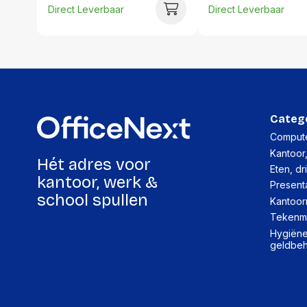
Direct Leverbaar
Direct Leverbaar
Categ
Compute
Kantoor
Hét adres voor
Eten, dr
kantoor, werk &
Present
school spullen
Kantoor
Tekenma
Hygiëne,
geldbe