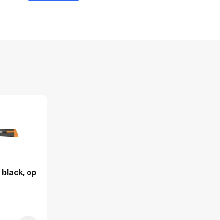
127 mm
18 mm
15 mm
16 g
1 stuk
 black, op
18 millimeter
15 millimeter
127 millimeter