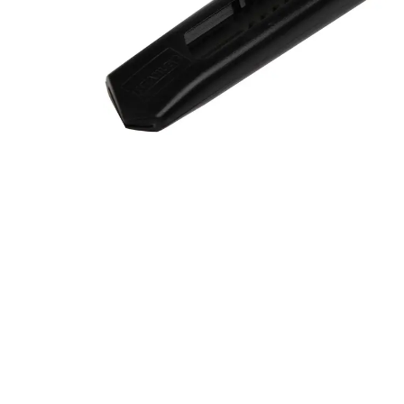
Alles in M
Tekenmateriaal en
hobbyartikelen
Tablets
Tablets
Hygiëne, expeditie, veiligheid en
Handtek
geldbeheer
Tabletto
Tabletbe
Tablet s
Pencil
Pencil ac
Alles in T
Telefon
accesso
Smartpho
Smartwat
accessor
A/V conf
Apple ka
Telecom 