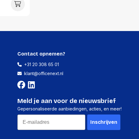
16 gram
24 stuks
53 millimeter
142 millimeter
Contact opnemen?
151 millimeter
+31 20 308 65 01
443 gram
klant@officenext.nl
Meld je aan voor de nieuwsbrief
Gepersonaliseerde aanbiedingen, acties, en meer!
Email
Inschrijven