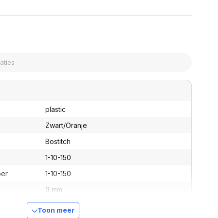
assen
(Point of Sale)
en
Mobiele pinautomaten
Laptoptassen, rugtassen
Alles in Betaaloplossingen POS
s
(Point of Sale)
satie en comfort
en en polssteunen
tenhouders
ermfilters
rm- en
plastic
teunen
bordlades
Zwart/Oranje
ions
Bostitch
Organisatie en comfort
1-10-150
ber
1-10-150
9 mm
3253561101502
Toon meer