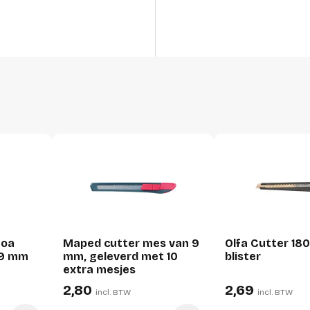
Productformaat
Lengte
Breedte
Hoogte
Gewicht
Verpakking
Per stuk
Hoeveelheid:
noa
Maped cutter mes van 9
Olfa Cutter 180
Breedte:
 9 mm
mm, geleverd met 10
blister
Hoogte:
extra mesjes
2,80
2,69
Lengte:
incl. BTW
incl. BTW