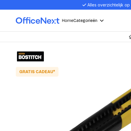
Alles overzichtelijk op
Home
Categorieën
Compu
Computers en electronica
Laptop
Kantoor, werk en school
Laptops
GRATIS CADEAU*
Desktop
Alles in 
Eten, drinken en catering
Barebon
Alles in L
Presentatie en communicatie
Monitor
Computer
Curved M
Kantoormeubelen en verlichting
Display p