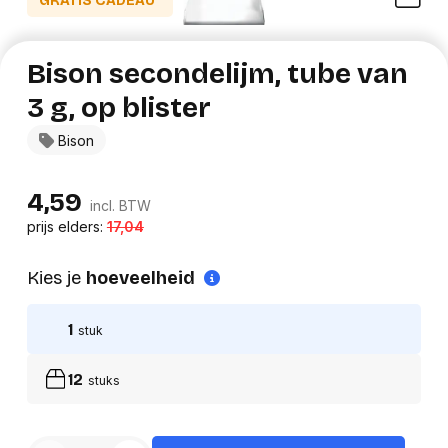
GRATIS CADEAU*
Bison secondelijm, tube van
3 g, op blister
Bison
4,59
incl. BTW
prijs elders:
17,04
Kies je
hoeveelheid
1
stuk
12
stuks