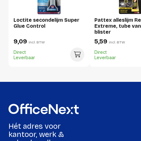
Per pallet
Hoeveelheid:
1680 stuks
Loctite secondelijm Super
Pattex alleslijm R
Glue Control
Extreme, tube van
Breedte:
-
blister
Hoogte:
-
9,09
5,59
incl. BTW
incl. BTW
Lengte:
-
Direct
Direct
Leverbaar
Leverbaar
Gewicht:
-
Hét adres voor
kantoor, werk &