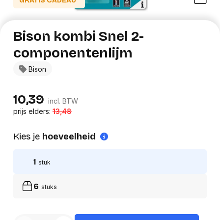
GRATIS CADEAU*
Bison kombi Snel 2-
componentenlijm
Bison
10,39
incl. BTW
prijs elders:
13,48
Kies je
hoeveelheid
1
stuk
6
stuks