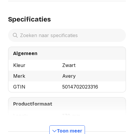
Specificaties
Algemeen
Kleur
Zwart
Merk
Avery
GTIN
5014702023316
Productformaat
Lengte
170 mm
Breedte
80 mm
Toon meer