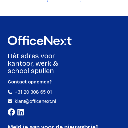
Hoogte
288 mm
Gewicht
585 g
Verpakking
Per stuk
Hét adres voor
Hoeveelheid:
1 stuk
kantoor, werk &
Breedte:
80 millimeter
school spullen
Hoogte:
288 millimeter
Contact opnemen?
Lengte:
170 millimeter
+31 20 308 65 01
Gewicht:
585 gram
klant@officenext.nl
Meld je aan voor de nieuwsbrief