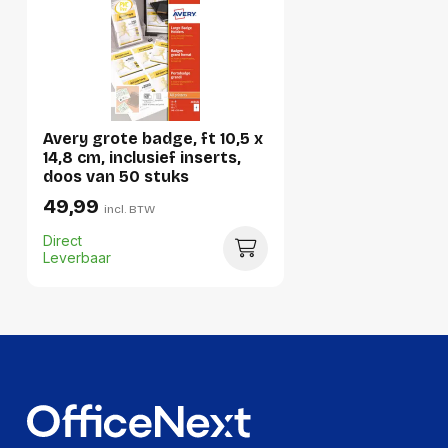
Gewicht
430 g
Verpakking
Avery grote badge, ft 10,5 x
Per stuk
14,8 cm, inclusief inserts,
doos van 50 stuks
Hoeveelheid:
1 stuk
49,99
incl. BTW
Breedte:
215 millimeter
Direct
Hoogte:
35 millimeter
Leverbaar
Lengte:
310 millimeter
Gewicht:
430 gram
Per doos
Hoeveelheid:
5 stuks