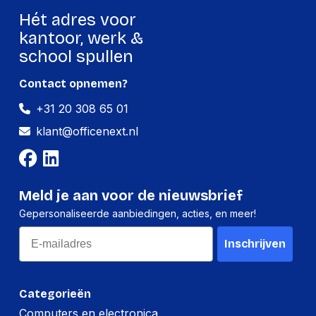
Breedte:
290 millimeter
Hét adres voor
Hoogte:
240 millimeter
kantoor, werk &
school spullen
Lengte:
340 millimeter
Gewicht:
2800 gram
Contact opnemen?
+31 20 308 65 01
klant@officenext.nl
Meld je aan voor de nieuwsbrief
Gepersonaliseerde aanbiedingen, acties, en meer!
Email
Inschrijven
Categorieën
Computers en electronica