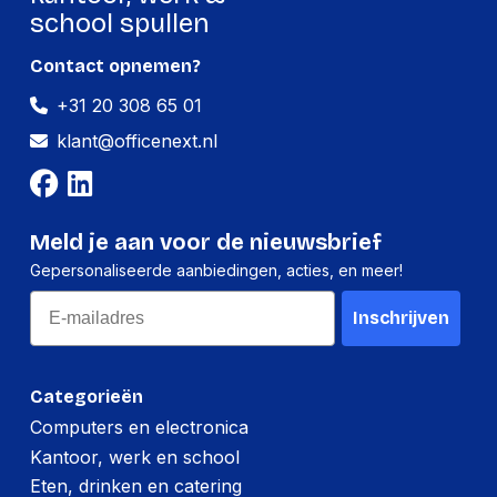
school spullen
Lengte:
159 millimeter
Gewicht:
64 gram
Contact opnemen?
+31 20 308 65 01
klant@officenext.nl
Meld je aan voor de nieuwsbrief
Gepersonaliseerde aanbiedingen, acties, en meer!
Email
Inschrijven
Categorieën
Computers en electronica
Kantoor, werk en school
Eten, drinken en catering