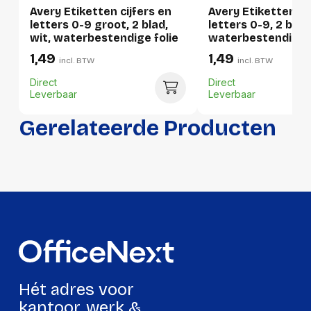
Avery Etiketten cijfers en
Avery Etiketten ci
Verpakking
letters 0-9 groot, 2 blad,
letters 0-9, 2 blad
wit, waterbestendige folie
waterbestendige f
1,49
1,49
Per stuk
incl. BTW
incl. BTW
Direct
Direct
Hoeveelheid:
1 stuk
Leverbaar
Leverbaar
Breedte:
75 millimeter
Gerelateerde Producten
Hoogte:
6 millimeter
Lengte:
159 millimeter
Gewicht:
5 gram
Per doos
Hoeveelheid:
10 stuks
Breedte:
13 millimeter
Hét adres voor
Hoogte:
86 millimeter
kantoor, werk &