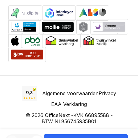
Algemene voorwaarden
Privacy
EAA Verklaring
© 2026 OfficeNext -
KVK 66895588 -
BTW NL856745935B01
Prijzen incl. BTW, voor zakelijke klanten excl. BTW. Prijzen kunnen