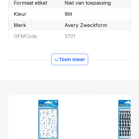
Formaat etiket
Niet van toepassing
Kleur
Wit
Merk
Avery Zweckform
OEMCode
3721
Manufacturer Part
3721
Number
Toon meer
GTIN
4004182037218
Productformaat
Lengte
159 mm
Breedte
75 mm
Hoogte
6 mm
Gewicht
5 g