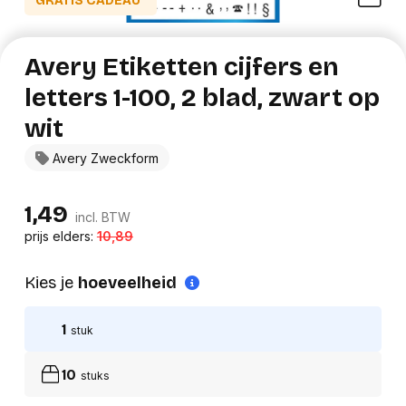
GRATIS CADEAU*
Avery Etiketten cijfers en
letters 1-100, 2 blad, zwart op
wit
Avery Zweckform
1,49
incl. BTW
prijs elders:
10,89
Kies je
hoeveelheid
1
stuk
10
stuks