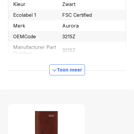
Kleur
Zwart
Ecolabel 1
FSC Certified
Merk
Aurora
OEMCode
3215Z
Manufacturer Part
3215Z
Number
Ecologisch
Ja
Toon meer
GTIN
5411028432134
Productformaat
Lengte
219 mm
Breedte
140 mm
Hoogte
23 mm