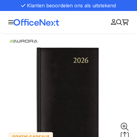
Klanten beoordelen ons als uitstekend