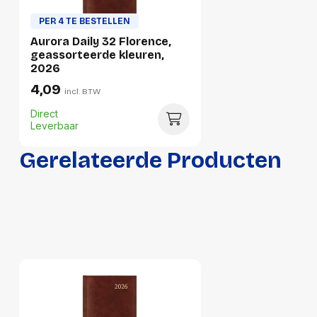
Gewicht
479 g
PER 4 TE BESTELLEN
Aurora Daily 32 Florence,
Verpakking
geassorteerde kleuren,
2026
4,09
Per stuk
incl. BTW
Direct
Hoeveelheid:
1 stuk
Leverbaar
Breedte:
140 millimeter
Gerelateerde Producten
Hoogte:
23 millimeter
Lengte:
219 millimeter
Gewicht:
479 gram
Per doos
Hoeveelheid:
4 stuks
Breedte:
102 millimeter