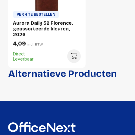
Hoogte:
142 millimeter
PER 4 TE BESTELLEN
Lengte:
219 millimeter
Aurora Daily 32 Florence,
geassorteerde kleuren,
Gewicht:
1924 gram
2026
4,09
incl. BTW
Direct
Leverbaar
Alternatieve Producten