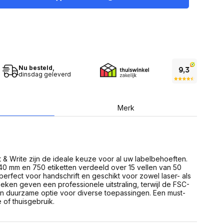
USB Sticks
 computer
Geheugenkaarten
ires
SSD behuizing
Computeraccessoires
Kaartlezers
Alles in Datadragers
ter
nenten
Nu besteld,
Data-opberging
dinsdag geleverd
enmodules
Voor CD/DVD
or
Alles in Data-opberging
arten
bord
Merk
Multimedia
r behuizing
Bluetooth Speakers
aarten
Mediaspelers
en
DJ Gear
nt & Write zijn de ideale keuze voor al uw labelbehoeften.
ekaarten
Fototoestellen
40 mm en 750 etiketten verdeeld over 15 vellen van 50
schijfstations
Fotoprinter
 perfect voor handschrift en geschikt voor zowel laser- als
 Computer componenten
Fotocamera accessoires
oeken geven een professionele uitstraling, terwijl de FSC-
een duurzame optie voor diverse toepassingen. Een must-
Alles in Multimedia
 of thuisgebruik.
tassen,
sen en koffers
Betaaloplossingen POS