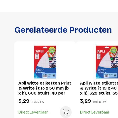
Gerelateerde Producten
Apli witte etiketten Print
Apli witte etikett
& Write ft 13 x 50 mm (b
& Write ft 19 x 4
x h), 600 stuks, 40 per
x h), 525 stuks, 35
blad (1863)
blad (1866)
3,29
3,29
incl. BTW
incl. BTW
Direct Leverbaar
Direct Leverbaar