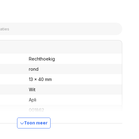
assen
(Point of Sale)
en
Mobiele pinautomaten
Laptoptassen, rugtassen
Alles in Betaaloplossingen POS
s
(Point of Sale)
satie en comfort
en en polssteunen
tenhouders
ermfilters
Rechthoekig
rm- en
rond
teunen
bordlades
13 x 40 mm
ions
Wit
Organisatie en comfort
Apli
001862
ber
001862
Toon meer
Ja