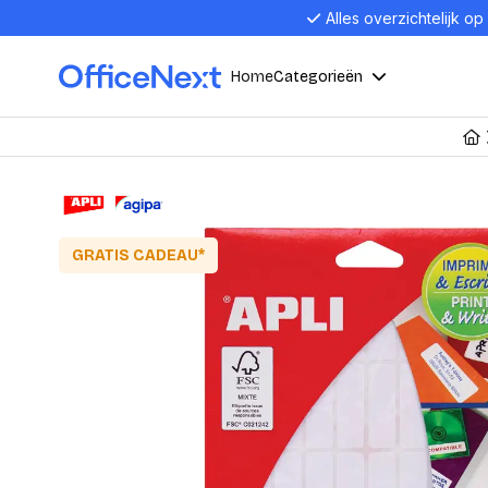
Alles overzichtelijk op
Home
Categorieën
Compu
Computers en electronica
Laptop
Kantoor, werk en school
Laptops
GRATIS CADEAU*
Desktop
Alles in 
Eten, drinken en catering
Barebon
Alles in L
Presentatie en communicatie
Monitor
Computer
Curved M
Kantoormeubelen en verlichting
Display p