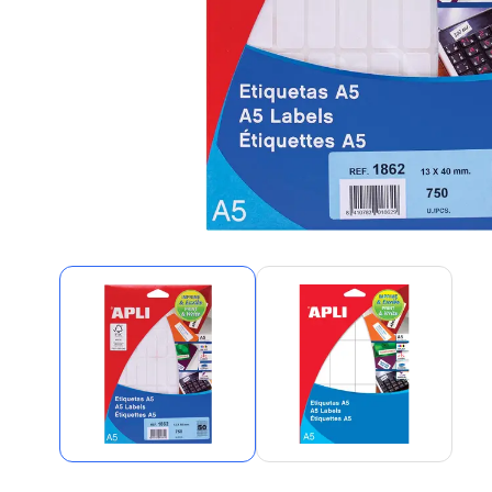
Alles in M
Tekenmateriaal en
hobbyartikelen
Tablets
Tablets
Hygiëne, expeditie, veiligheid en
Handtek
geldbeheer
Tabletto
Tabletbe
Tablet s
Pencil
Pencil ac
Alles in T
Telefon
accesso
Smartpho
Smartwat
accessor
A/V conf
Apple ka
Telecom 