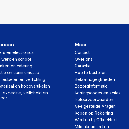
orieën
Meer
rs en electronica
Contact
, werk en school
Over ons
inken en catering
Garantie
atie en communicatie
Hoe te bestellen
meubelen en verlichting
Betaalmogelijkheden
teriaal en hobbyartikelen
Bezorginformatie
 expeditie, veiligheid en
Kortingscodes en acties
heer
Retourvoorwaarden
Veelgestelde Vragen
Kopen op Rekening
Werken bij OfficeNext
Milieukeurmerken