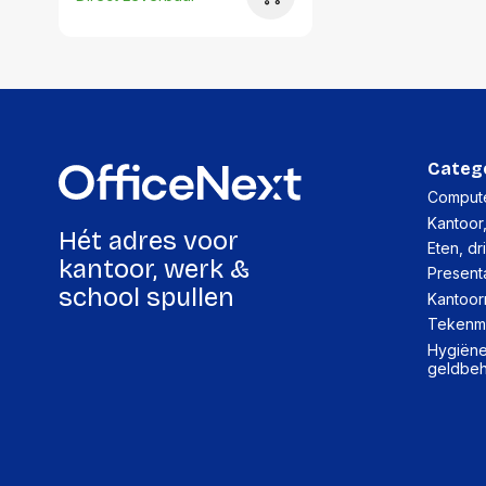
Categ
Compute
Kantoor
Hét adres voor
Eten, dr
kantoor, werk &
Present
school spullen
Kantoor
Tekenma
Hygiëne,
geldbe