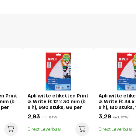
Voor inkjet
Voor kopieertoestel
GTIN
Productformaat
Lengte
Breedte
Hoogte
Gewicht
en Print
Apli witte etiketten Print
Apli witte etik
Verpakking
0 mm (b
& Write ft 12 x 30 mm (b
& Write ft 34 x
 per
x h), 990 stuks, 66 per
x h), 180 stuks, 
blad (1861)
blad (1875)
Per stuk
2,93
3,29
incl. BTW
incl. BTW
Hoeveelheid:
Direct Leverbaar
Direct Leverbaar