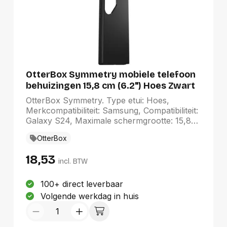
OtterBox Symmetry mobiele telefoon
behuizingen 15,8 cm (6.2") Hoes Zwart
OtterBox Symmetry. Type etui: Hoes,
Merkcompatibiliteit: Samsung, Compatibiliteit:
Galaxy S24, Maximale schermgrootte: 15,8
cm (6.2"), Oppervlakte kleur:
OtterBox
Monochromatisch, Kleur van het product:
Zwart
18,53
incl. BTW
100+ direct leverbaar
Volgende werkdag in huis