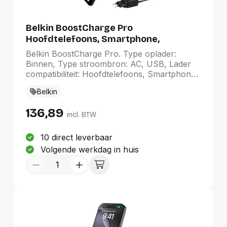
Belkin BoostCharge Pro
Hoofdtelefoons, Smartphone,
Smartwatch Zwart AC, USB Draadloos
Belkin BoostCharge Pro. Type oplader:
opladen Snel opladen Binnen
Binnen, Type stroombron: AC, USB, Lader
compatibiliteit: Hoofdtelefoons, Smartphone,
Smartwatch, Aantal USB-Type-C-poorten: 1,
Belkin
Draadloos opladen, Snel opladen.
Snoerlengte: 1,5 m, Kleur van het product:
136,89
Zwart
incl. BTW
10 direct leverbaar
Volgende werkdag in huis