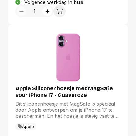
Volgende werkdag in huis
oppervlak voor meer grip, geïntegreerde
MagSafe-magneten en ingebouwde
bevestigingen voor telefoonbandjes. Als je
ultieme bescherming nodig hebt, ga dan voor
de Defender Series voor MagSafe.
Apple Siliconenhoesje met MagSafe
voor iPhone 17 - Guaveroze
Dit siliconen­hoesje met MagSafe is speciaal
door Apple ontworpen om je iPhone 17 te
beschermen. En het hoesje is stevig vast te
maken aan het Crossbody­koord, zodat je je
Apple
iPhone makkelijk handsfree kunt dragen.Het
hoesje is voor 45% gemaakt van gerecycled