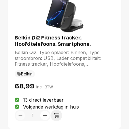
Belkin Qi2 Fitness tracker,
Hoofdtelefoons, Smartphone,
Smartwatch Wit USB Draadloos
Belkin Qi2. Type oplader: Binnen, Type
opladen Snel opladen Binnen
stroombron: USB, Lader compatibiliteit:
Fitness tracker, Hoofdtelefoons,
Smartphone, Smartwatch, Aantal USB-
Belkin
Type-C-poorten: 1, Draadloos opladen, Snel
opladen. Snoerlengte: 1,5 m, Kleur van het
68,99
product: Wit
incl. BTW
13 direct leverbaar
Volgende werkdag in huis