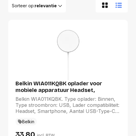
Sorteer op:
relevantie
Relevantie
Van A tot Z
Van Z tot A
Nieuwste eerst
Oudste eerst
Goedkoopste eerst
Duurste eerst
Belkin WIA011KQBK oplader voor
mobiele apparatuur Headset,
Smartphone Zwart USB Draadloos
Belkin WIA011KQBK. Type oplader: Binnen,
opladen Snel opladen Binnen
Type stroombron: USB, Lader compatibiliteit:
Headset, Smartphone, Aantal USB-Type-C-
poorten: 1, Draadloos opladen, Snel opladen,
Belkin
Stroomspanning bescherming: Overstroom,
Overspanning, Oververhitting, Overbelasting.
33,80
Snoerlengte: 2 m, Kleur van het product:
incl. BTW