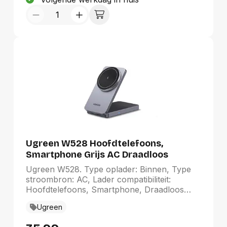
Ugreen W528 Hoofdtelefoons,
Smartphone Grijs AC Draadloos
opladen Binnen
Ugreen W528. Type oplader: Binnen, Type
stroombron: AC, Lader compatibiliteit:
Hoofdtelefoons, Smartphone, Draadloos
opladen, Stroomspanning bescherming:
Ugreen
Kortsluiting, Onder spanning. Kleur van het
product: Grijs