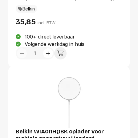
C-poorten: 1, Snel opladen. Snoerlengte: 1
Belkin
m, Kleur van het product: Wit
35,85
incl. BTW
100+ direct leverbaar
Volgende werkdag in huis
Belkin WIA011HQBK oplader voor