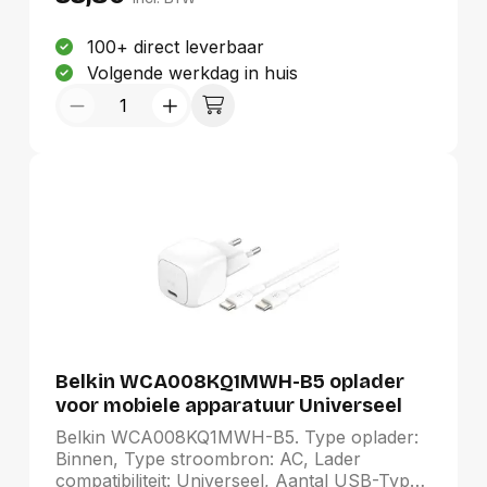
Zwart
100+ direct leverbaar
Volgende werkdag in huis
Belkin WCA008KQ1MWH-B5 oplader
voor mobiele apparatuur Universeel
Wit AC Snel opladen Binnen
Belkin WCA008KQ1MWH-B5. Type oplader:
Binnen, Type stroombron: AC, Lader
compatibiliteit: Universeel, Aantal USB-Type-