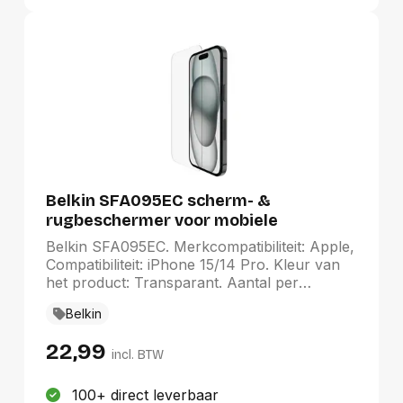
Belkin SFA095EC scherm- &
rugbeschermer voor mobiele
telefoons Doorzichtige
Belkin SFA095EC. Merkcompatibiliteit: Apple,
schermbeschermer Apple 1 stuk(s)
Compatibiliteit: iPhone 15/14 Pro. Kleur van
het product: Transparant. Aantal per
verpakking: 1 stuk(s)
Belkin
22,99
incl. BTW
100+ direct leverbaar