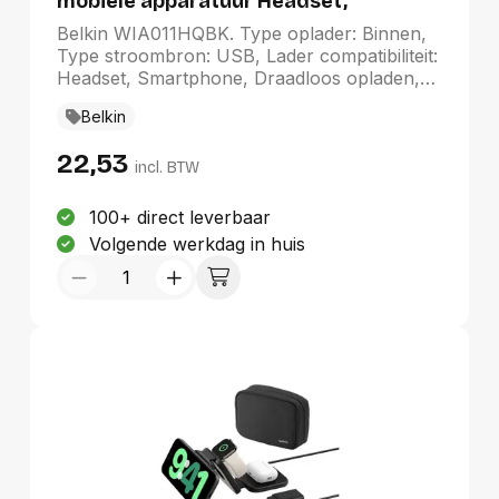
mobiele apparatuur Headset,
Smartphone Zwart USB Draadloos
Belkin WIA011HQBK. Type oplader: Binnen,
opladen Snel opladen Binnen
Type stroombron: USB, Lader compatibiliteit:
Headset, Smartphone, Draadloos opladen,
Snel opladen, Stroomspanning bescherming:
Belkin
Overspanning, Overbelasting. Snoerlengte: 2
m, Kleur van het product: Zwart
22,53
incl. BTW
100+ direct leverbaar
Volgende werkdag in huis