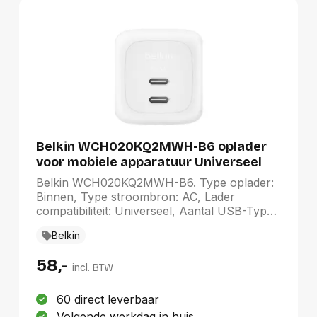
Belkin WCH020KQ2MWH-B6 oplader
voor mobiele apparatuur Universeel
Wit AC Snel opladen Binnen
Belkin WCH020KQ2MWH-B6. Type oplader:
Binnen, Type stroombron: AC, Lader
compatibiliteit: Universeel, Aantal USB-Type-
C-poorten: 2, Snel opladen, Stroomspanning
Belkin
bescherming: Overstroom, Overspanning,
Oververhitting, Kortsluiting. Snoerlengte: 2 m,
58,-
Kleur van het product: Wit
incl. BTW
60 direct leverbaar
Volgende werkdag in huis