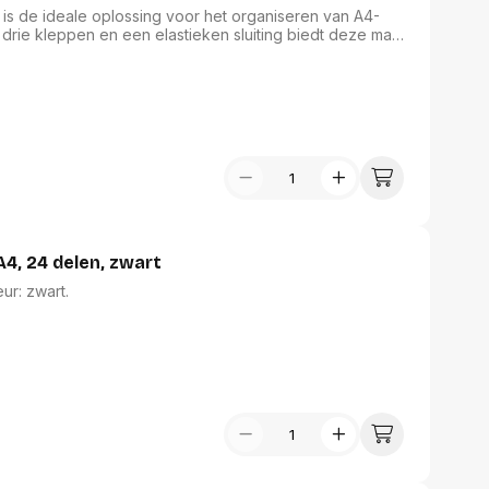
s de ideale oplossing voor het organiseren van A4-
drie kleppen en een elastieken sluiting biedt deze map
ren. Het handige uitgesneden venster maakt identificatie
nnenzijde extra functionaliteit toevoegt. Gemaakt van
ect voor klassement en archivering.
4, 24 delen, zwart
eur: zwart.