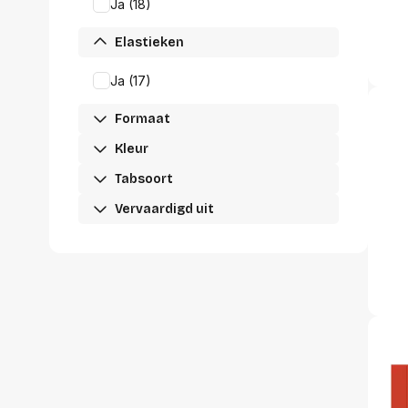
accessoi
Ja (18)
Alles in T
accessoir
Elastieken
Ja (17)
Headset
accesso
Formaat
Computer
Koptelef
Kleur
Oortjes
Tabsoort
Oorkuss
Overig a
Vervaardigd uit
Alles in H
accessoir