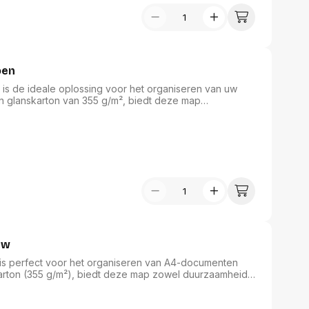
oen
is de ideale oplossing voor het organiseren van uw
 glanskarton van 355 g/m², biedt deze map
n gerecycled, fel gekleurd karton maakt het een
esentatie zijn er elastieken en bedrukte vensters,
eze sorteermap is FSC Mix gecertificeerd, wat staat voor
uw
is perfect voor het organiseren van A4-documenten
karton (355 g/m²), biedt deze map zowel duurzaamheid
nzijde van gerecycled, felgekleurde karton maakt het
n en bedrukte vensters blijven uw documenten veilig en