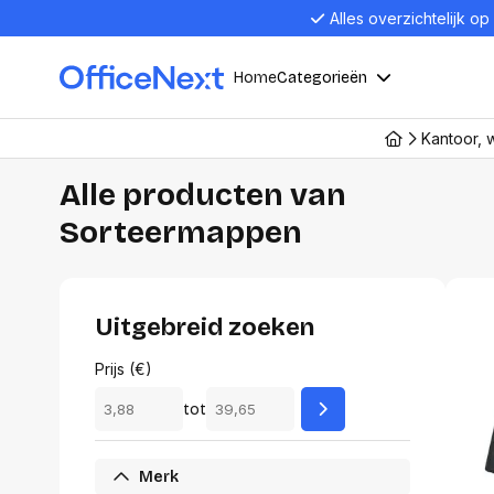
Alles overzichtelijk op
Home
Categorieën
Kantoor, 
Compu
Computers en electronica
Alle producten van
Sorteermappen
Laptop
Kantoor, werk en school
Laptops
Desktop
Alles in 
Eten, drinken en catering
Uitgebreid zoeken
Barebon
Alles in L
Prijs (€)
Presentatie en communicatie
Monitor
tot
Computer
Curved M
Kantoormeubelen en verlichting
Merk
Display p