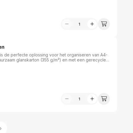
 gecertificeerd, wat bijdraagt aan verantwoord
en
s de perfecte oplossing voor het organiseren van A4-
urzaam glanskarton (355 g/m²) en met een gerecycled,
FSC Mix gecertificeerde map functionaliteit met een
iting biedt gebruiksgemak, terwijl de zeven vakken ideaal
en vleugje kleur toe aan uw organisatie met deze