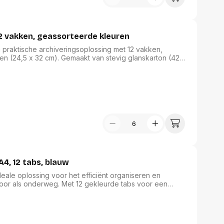
USB Sticks
 computer
Geheugenkaarten
ires
SSD behuizing
Computeraccessoires
Kaartlezers
 vakken, geassorteerde kleuren
Alles in Datadragers
praktische archiveringsoplossing met 12 vakken,
ter
n (24,5 x 32 cm). Gemaakt van stevig glanskarton (425
nenten
²), biedt deze map zowel functionaliteit als een
Data-opberging
an elastieken, vensters en een uitrekbare rug, is deze
enmodules
Voor CD/DVD
 een assortiment van kleuren, waaronder ivoor, geel,
or
Alles in Data-opberging
arten
bord
Multimedia
r behuizing
Bluetooth Speakers
aarten
Mediaspelers
en
DJ Gear
ekaarten
A4, 12 tabs, blauw
Fototoestellen
schijfstations
Fotoprinter
deale oplossing voor het efficiënt organiseren en
 Computer componenten
r als onderweg. Met 12 gekleurde tabs voor een
Fotocamera accessoires
ocumenten veilig houdt, combineert deze map
Alles in Multimedia
vig karton en Blue Angel gecertificeerd, biedt hij
tassen,
etingen van 24,5 x 32 cm verhoogt deze sorteermap
sen en koffers
Betaaloplossingen POS