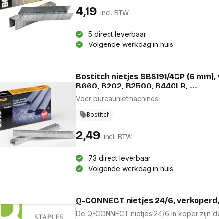
23L17 en HD-12F.
4,19
incl. BTW
5 direct leverbaar
Volgende werkdag in huis
Bostitch nietjes SBS191/4CP (6 mm),
B660, B202, B2500, B440LR, ...
Voor bureaunietmachines.
Bostitch
2,49
incl. BTW
73 direct leverbaar
Volgende werkdag in huis
Q-CONNECT nietjes 24/6, verkoperd, 
De Q-CONNECT nietjes 24/6 in koper zijn d