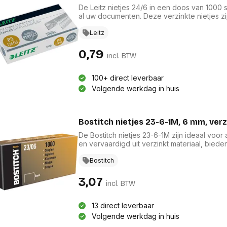
De Leitz nietjes 24/6 in een doos van 1000
al uw documenten. Deze verzinkte nietjes zi
bureaunietmachines, perfect voor kantooro
verzekerd van langdurig gebruik zonder freq
Leitz
combinatie van kwaliteit en efficiëntie in 
0,79
incl. BTW
100+ direct leverbaar
Volgende werkdag in huis
Bostitch nietjes 23-6-1M, 6 mm, ver
De Bostitch nietjes 23-6-1M zijn ideaal voo
en vervaardigd uit verzinkt materiaal, bied
en betrouwbaarheid. Ze zijn specifiek on
23L17, waardoor ze perfect zijn voor het s
Bostitch
bevat 1.000 nietjes, wat zorgt voor een lan
3,07
incl. BTW
13 direct leverbaar
Volgende werkdag in huis