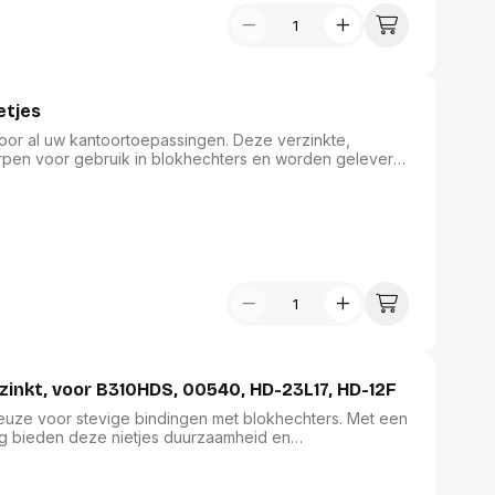
etjes
 voor al uw kantoortoepassingen. Deze verzinkte,
orpen voor gebruik in blokhechters en worden geleverd
n elegante zilveren kleur voegen ze een professionele
en tot 60 vel papier van 80 g/m² samenvoegen, wat
ties in uw dagelijkse kantoorwerkzaamheden.
rzinkt, voor B310HDS, 00540, HD-23L17, HD-12F
 keuze voor stevige bindingen met blokhechters. Met een
ng bieden deze nietjes duurzaamheid en
 nietjes, perfect voor intensief gebruik in kantoor- en
or een professionele uitstraling, waardoor ze een
benodigdheden. Geschikt voor B310HDS, 00540, HD-