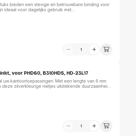
 stuks bieden een stevige en betrouwbare binding voor
jn ideaal voor dagelijks gebruik met
mgevingen. Met deze ruime verpakking bent u
uente bijvullingen. Kies voor Leitz en ervaar de
al uw kantoorwerkzaamheden.
zinkt, voor PHD60, B310HDS, HD-23L17
r al uw kantoortoepassingen. Met een lengte van 6 mm
en deze zilverkleurige nietjes uitstekende duurzaamheid
tworpen voor gebruik met de PHD60, B310HDS en HD-
tevig vasthechten van documenten. Elke verpakking
gdurige voorraad voor al uw bindbehoeften.