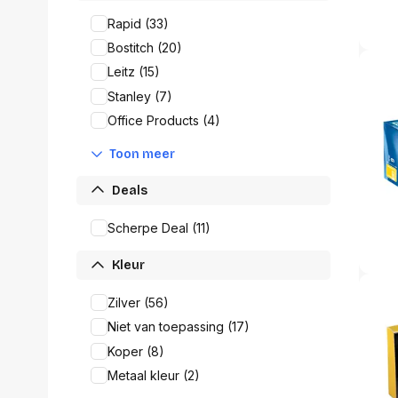
Alles in M
Rapid (33)
Tekenmateriaal en
hobbyartikelen
Bostitch (20)
Tablets
Leitz (15)
Tablets
Hygiëne, expeditie, veiligheid en
Stanley (7)
Handtek
geldbeheer
Tabletto
Office Products (4)
Tabletbe
Tablet s
Toon meer
Pencil
Deals
Pencil ac
Alles in T
Scherpe Deal (11)
Telefon
Kleur
accesso
Smartpho
Zilver (56)
Smartwat
Niet van toepassing (17)
accessor
A/V conf
Koper (8)
Apple ka
Metaal kleur (2)
Telecom 