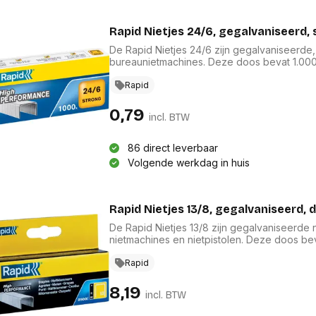
Rapid Nietjes 24/6, gegalvaniseerd, 
De Rapid Nietjes 24/6 zijn gegalvaniseerde,
bureaunietmachines. Deze doos bevat 1.000 
professionele uitstraling. Dankzij hun robu
documenten, waardoor ze onmisbaar zijn voo
Rapid
diverse papierformaten, zijn deze nietjes e
0,79
incl. BTW
86 direct leverbaar
Volgende werkdag in huis
Rapid Nietjes 13/8, gegalvaniseerd, 
De Rapid Nietjes 13/8 zijn gegalvaniseerde n
nietmachines en nietpistolen. Deze doos bev
voorraad voor al uw kantoortoepassingen.
bieden ze uitstekende duurzaamheid en pres
Rapid
thuisgebruik, zijn deze nietjes de ideale op
8,19
incl. BTW