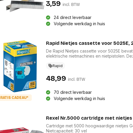
res
3,59
Laptopt
incl. BTW
Beamer accesoires
elefonie en
Rugtass
es
Alles in Beamers en accesoires
Alles in 
24 direct leverbaar
en koffer
Volgende werkdag in huis
s, oortjes en
Netwerk en internet
ires
Mesh wifi systemen
Organi
 headsets
Bedrade routers
Rapid Nietjes cassette voor 5025E, 2
Muismatt
oons
Draadloze routers
Documen
De Rapid Nietjes cassette voor 5025E bevat 
Netwerk extenders
Beeldsch
elektrische nietmachines en nietpistolen. 
ens
Netwerk switches
duurzame binding, ideaal voor al uw kantoo
Voet-, a
ccessoires
gebruiksgemak zijn ze perfect voor zowel p
Rapid
Netwerkkaarten
ruggens
aan uw kantoorbenodigdheden en ervaar de 
eadsets, oortjes en
Netwerk transceiver modules
Toetsen
48,99
es
incl. BTW
Werkstat
Alles in Netwerk en internet
Alles in 
70 direct leverbaar
RATIS CADEAU*
Volgende werkdag in huis
Rexel Nr.5000 cartridge met nietjes 
Cartridge met 5000 hoogwaardige nietjes Geschikt voor de Rexel Stella 30 Platte nietjes
Nietcapaciteit: 30 vel