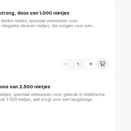
strong, doos van 1.000 nietjes
 sterke nietjes, speciaal ontworpen voor
elegante zilveren nietjes, die zorgen voor een
uste constructie bieden ze betrouwbare binding van
r elk kantoor. Geschikt voor dagelijks gebruik en
en waardevolle aanvulling op uw kantoormateriaal.
doos van 2.500 nietjes
ietjes, speciaal ontworpen voor gebruik in elektrische
at 2.500 nietjes, wat zorgt voor een langdurige
 Dankzij de hoogwaardige gegalvaniseerde afwerking
taties. Perfect voor zowel professioneel als
lossing voor al uw nietbehoeften.