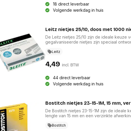
18 direct leverbaar
Volgende werkdag in huis
Leitz nietjes 25/10, doos met 1000 ni
De Leitz nietjes 25/10 zijn de ideale keuze
gegalvaniseerde nietjes zijn speciaal ontw
in een handige doos van 1000 stuks. Met ee
uitstraling toe aan uw documenten. Ze kunn
Leitz
zorgt voor betrouwbare en duurzame presta
4,49
incl. BTW
44 direct leverbaar
Volgende werkdag in huis
Bostitch nietjes 23-15-1M, 15 mm, ve
De Bostitch nietjes 23-15-1M zijn de ideale
lengte van 15 mm en een verzinkte afwerki
corrosiebestendigheid. Elke doos bevat 1.000
thuisomgevingen. De zilveren kleur zorgt vo
Bostitch
waardevolle aanvulling zijn op uw kantoor