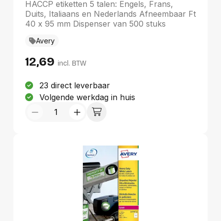
dispenser van 500 stuks
HACCP etiketten 5 talen: Engels, Frans,
Duits, Italiaans en Nederlands Afneembaar Ft
40 x 95 mm Dispenser van 500 stuks
Avery
12,69
incl. BTW
23 direct leverbaar
Volgende werkdag in huis