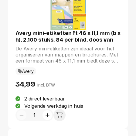
Avery mini-etiketten ft 46 x 11,1 mm (b x
h), 2.100 stuks, 84 per blad, doos van
25 blad
De Avery mini-etiketten zijn ideaal voor het
organiseren van mappen en brochures. Met
een formaat van 46 x 11,1 mm biedt deze set
van 2.100 etiketten, verdeeld over 25 vellen
Avery
met 84 etiketten per vel, een efficiënte
oplossing voor al uw labelbehoeften. De
34,99
afgeronde hoeken zorgen voor een nette
incl. BTW
uitstraling, terwijl de witte kleur perfect is
voor afzenderetiketten op enveloppen.
2 direct leverbaar
Geschikt voor zowel laser- als inkjetprinters,
Volgende werkdag in huis
zijn deze etiketten een must-have voor een
georganiseerde werkplek.