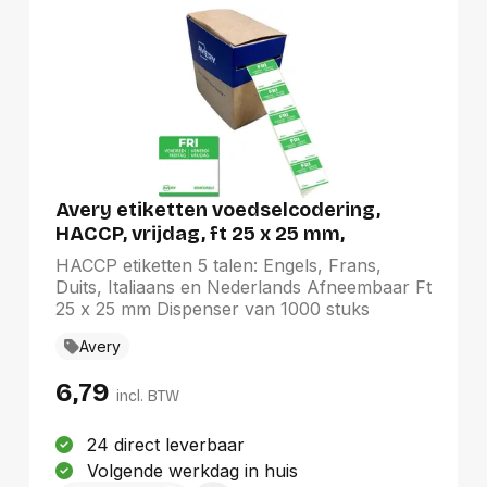
Avery etiketten voedselcodering,
HACCP, vrijdag, ft 25 x 25 mm,
dispenser van 1000 etiketten
HACCP etiketten 5 talen: Engels, Frans,
Duits, Italiaans en Nederlands Afneembaar Ft
25 x 25 mm Dispenser van 1000 stuks
Avery
6,79
incl. BTW
24 direct leverbaar
Volgende werkdag in huis