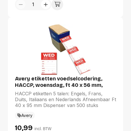
Avery etiketten voedselcodering,
HACCP, woensdag, ft 40 x 56 mm,
dispenser van 500 stuks
HACCP etiketten 5 talen: Engels, Frans,
Duits, Italiaans en Nederlands Afneembaar Ft
40 x 95 mm Dispenser van 500 stuks
Avery
10,99
incl. BTW