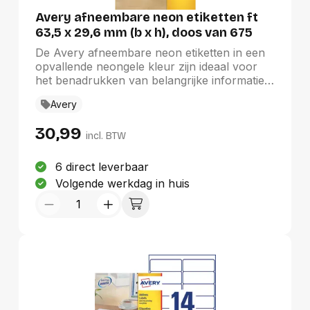
Avery afneembare neon etiketten ft
63,5 x 29,6 mm (b x h), doos van 675
stuks (25 vel van 27), neongeel
De Avery afneembare neon etiketten in een
opvallende neongele kleur zijn ideaal voor
het benadrukken van belangrijke informatie.
Met afmetingen van 63,5 x 29,6 mm zijn deze
Avery
etiketten perfect voor gebruik met
laserprinters en eenvoudig te ontwerpen met
30,99
de gratis Avery Design & Print software. De
incl. BTW
verpakking bevat 675 etiketten, verdeeld
over 25 vellen van 27, wat ze geschikt maakt
6 direct leverbaar
voor diverse toepassingen waar
Volgende werkdag in huis
zichtbaarheid essentieel is. Maak uw
boodschap onvergetelijk met deze
opvallende etiketten.