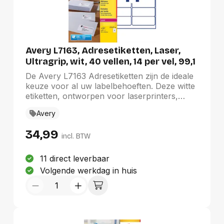
Avery L7163, Adresetiketten, Laser,
Ultragrip, wit, 40 vellen, 14 per vel, 99,1
x 38,1 mm
De Avery L7163 Adresetiketten zijn de ideale
keuze voor al uw labelbehoeften. Deze witte
etiketten, ontworpen voor laserprinters,
garanderen een storingsvrije doorvoer en
Avery
uitstekende afdrukkwaliteit. Met een formaat
van 99,1 x 38,1 mm en ronde hoeken zijn ze
34,99
eenvoudig te gebruiken dankzij de
incl. BTW
QuickPEEL-technologie. Elke doos bevat 40
vellen met 14 etiketten per vel en is FSC-
11 direct leverbaar
gecertificeerd, wat bijdraagt aan een
Volgende werkdag in huis
duurzame keuze. Ontwerp moeiteloos met de
gratis Avery Design & Print software.