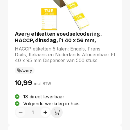
Avery etiketten voedselcodering,
HACCP, dinsdag, ft 40 x 56 mm,
dispenser van 500 stuks
HACCP etiketten 5 talen: Engels, Frans,
Duits, Italiaans en Nederlands Afneembaar Ft
40 x 95 mm Dispenser van 500 stuks
Avery
10,99
incl. BTW
18 direct leverbaar
Volgende werkdag in huis