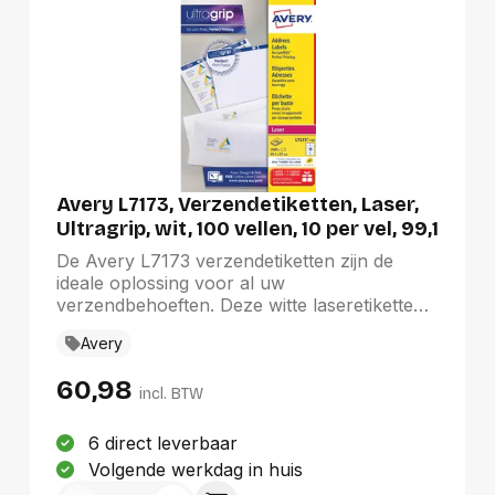
Avery L7173, Verzendetiketten, Laser,
Ultragrip, wit, 100 vellen, 10 per vel, 99,1
x 57 mm
De Avery L7173 verzendetiketten zijn de
ideale oplossing voor al uw
verzendbehoeften. Deze witte laseretiketten
van 99,1 x 57 mm bieden een uitstekende
Avery
afdrukkwaliteit en zijn ontworpen voor een
storingsvrije doorvoer met 100 vellen en 10
60,98
etiketten per vel. Dankzij de ronde hoeken en
incl. BTW
het QuickPEEL-systeem zijn ze eenvoudig te
verwijderen. Bovendien zijn de etiketten FSC-
6 direct leverbaar
gecertificeerd, wat bijdraagt aan een
Volgende werkdag in huis
duurzame keuze voor uw