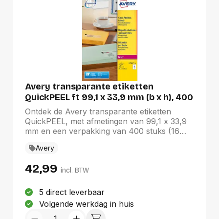
Avery transparante etiketten
QuickPEEL ft 99,1 x 33,9 mm (b x h), 400
stuks, 16 per blad
Ontdek de Avery transparante etiketten
QuickPEEL, met afmetingen van 99,1 x 33,9
mm en een verpakking van 400 stuks (16
per blad). Deze etiketten zijn praktisch
Avery
onzichtbaar na aanbrengen, wat zorgt voor
een professionele uitstraling. Dankzij de
42,99
innovatieve QuickPEEL-technologie zijn ze
incl. BTW
eenvoudig te verwijderen van het vel.
Geschikt voor laserprinters en eenvoudig te
5 direct leverbaar
ontwerpen met de gratis Avery Design &
Volgende werkdag in huis
Print software, zijn deze etiketten ideaal voor