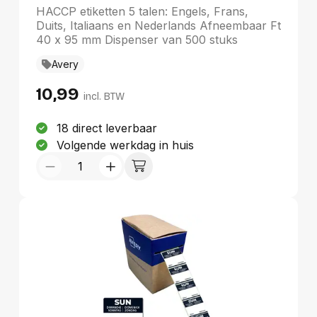
dispenser van 500 stuks
HACCP etiketten 5 talen: Engels, Frans,
Duits, Italiaans en Nederlands Afneembaar Ft
40 x 95 mm Dispenser van 500 stuks
Avery
10,99
incl. BTW
18 direct leverbaar
Volgende werkdag in huis