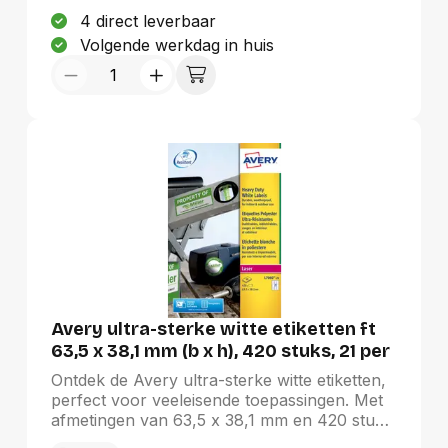
hittebestendige etiketten zijn eenvoudig te
4 direct leverbaar
ontwerpen met de gratis Avery Design &
Volgende werkdag in huis
Print software en zijn FSC-gecertificeerd
voor verantwoord gebruik.
Avery ultra-sterke witte etiketten ft
63,5 x 38,1 mm (b x h), 420 stuks, 21 per
blad
Ontdek de Avery ultra-sterke witte etiketten,
perfect voor veeleisende toepassingen. Met
afmetingen van 63,5 x 38,1 mm en 420 stuks
per verpakking (21 per blad) zijn deze