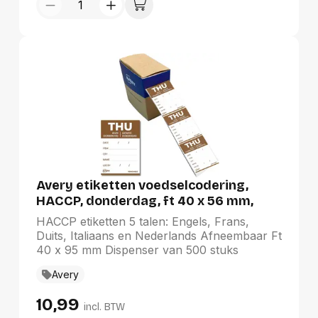
verzendprocessen.
Avery etiketten voedselcodering,
HACCP, donderdag, ft 40 x 56 mm,
dispenser van 500 stuks
HACCP etiketten 5 talen: Engels, Frans,
Duits, Italiaans en Nederlands Afneembaar Ft
40 x 95 mm Dispenser van 500 stuks
Avery
10,99
incl. BTW