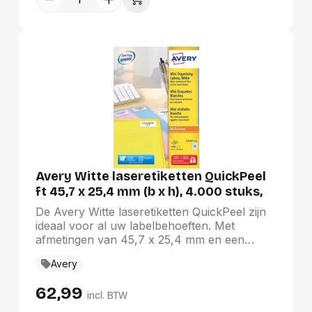
al uw etiketteringsbehoeften.
Avery Witte laseretiketten QuickPeel
ft 45,7 x 25,4 mm (b x h), 4.000 stuks,
doos van 100 blad
De Avery Witte laseretiketten QuickPeel zijn
ideaal voor al uw labelbehoeften. Met
afmetingen van 45,7 x 25,4 mm en een
royale verpakking van 4.000 stuks (100
Avery
vellen) zijn ze perfect voor een storingsvrije
doorvoer in uw laserprinter. De ronde
62,99
hoeken en QuickPEEL toepassing zorgen
incl. BTW
voor eenvoudig verwijderen. Deze