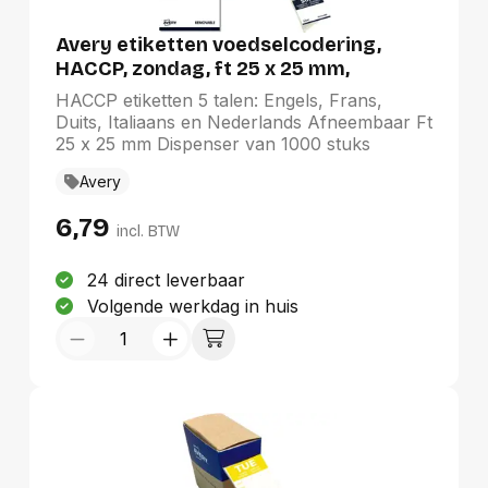
Avery etiketten voedselcodering,
HACCP, zondag, ft 25 x 25 mm,
dispenser van 1000 stuks
HACCP etiketten 5 talen: Engels, Frans,
Duits, Italiaans en Nederlands Afneembaar Ft
25 x 25 mm Dispenser van 1000 stuks
Avery
6,79
incl. BTW
24 direct leverbaar
Volgende werkdag in huis