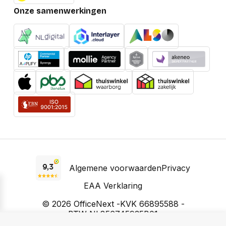
Onze samenwerkingen
Algemene voorwaarden
Privacy
EAA Verklaring
© 2026 OfficeNext -
KVK 66895588 -
BTW NL856745935B01