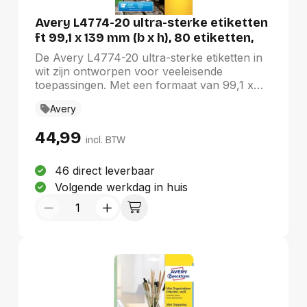
Avery L4774-20 ultra-sterke etiketten
ft 99,1 x 139 mm (b x h), 80 etiketten,
wit
De Avery L4774-20 ultra-sterke etiketten in
wit zijn ontworpen voor veeleisende
toepassingen. Met een formaat van 99,1 x
139 mm en 80 etiketten per doos, bieden ze
Avery
uitstekende duurzaamheid. Deze polyester
etiketten zijn bestand tegen vocht, extreme
44,99
temperaturen van -20 °C tot +80 °C, olie,
incl. BTW
vetten en UV-stralen. Perfect voor moeilijke
ondergronden zoals hout, metaal, glas of
46 direct leverbaar
plastic, zijn ze ideaal voor het labelen van
Volgende werkdag in huis
gevaarlijke stoffen en voor magazijnbeheer.