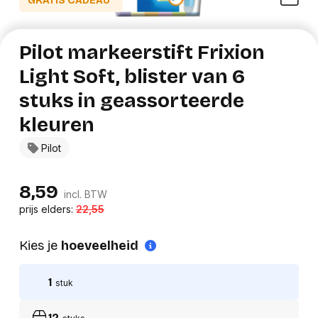
GRATIS CADEAU*
Pilot markeerstift Frixion
Light Soft, blister van 6
stuks in geassorteerde
kleuren
Pilot
8,59
incl. BTW
prijs elders:
22,55
Kies je
hoeveelheid
1
stuk
12