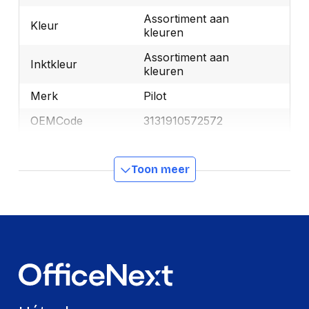
Assortiment aan
Kleur
kleuren
Assortiment aan
Inktkleur
kleuren
Merk
Pilot
OEMCode
3131910572572
Manufacturer Part
3131910572572
Number
Toon meer
GTIN
3131910572572
Productformaat
Lengte
160 mm
Breedte
85 mm
Hoogte
20 mm