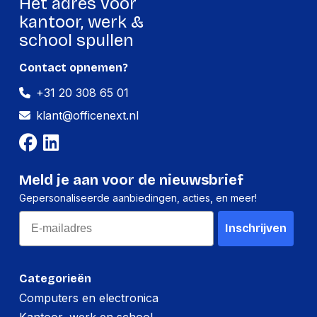
Hét adres voor
Gewicht
72 g
kantoor, werk &
school spullen
Verpakking
Contact opnemen?
+31 20 308 65 01
Per stuk
klant@officenext.nl
Hoeveelheid:
1 stuk
Breedte:
85 millimeter
Meld je aan voor de nieuwsbrief
Hoogte:
20 millimeter
Gepersonaliseerde aanbiedingen, acties, en meer!
Lengte:
160 millimeter
Email
Inschrijven
Gewicht:
72 gram
Per doos
Categorieën
Computers en electronica
Hoeveelheid:
12 stuks
Kantoor, werk en school