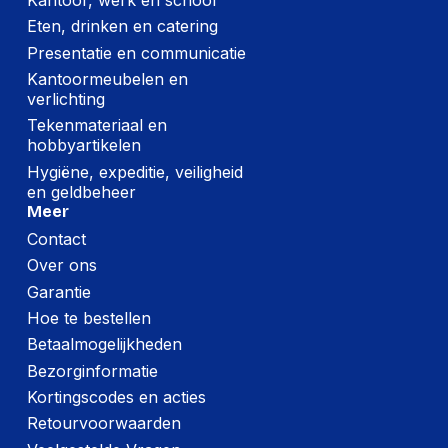
Breedte:
200 millimeter
Eten, drinken en catering
Hoogte:
195 millimeter
Presentatie en communicatie
Kantoormeubelen en
Lengte:
200 millimeter
verlichting
Gewicht:
1152 gram
Tekenmateriaal en
hobbyartikelen
Hygiëne, expeditie, veiligheid
en geldbeheer
Meer
Contact
Over ons
Garantie
Hoe te bestellen
Betaalmogelijkheden
Bezorginformatie
Kortingscodes en acties
Retourvoorwaarden