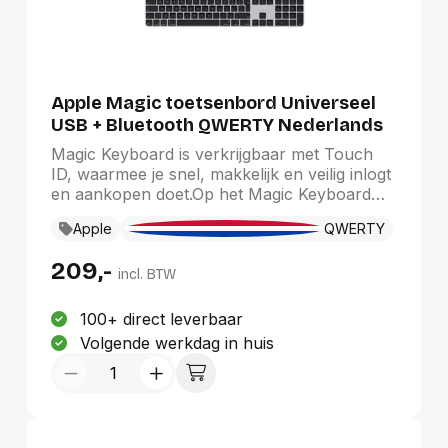
Apple Magic toetsenbord Universeel
USB + Bluetooth QWERTY Nederlands
Zwart
Magic Keyboard is verkrijgbaar met Touch
ID, waarmee je snel, makkelijk en veilig inlogt
en aankopen doet.Op het Magic Keyboard
met Touch ID en numeriek toetsenblok typ je
Apple
QWERTY
heel prettig en nauwkeurig. Het heeft een
grotere lay‑out met handige toetsen om door
209,-
documenten heen te swipen, en pijltoetsen
incl. BTW
die van pas komen bij het gamen. Het
numerieke toetsenblok is ideaal als je veel
100+ direct leverbaar
met spreadsheets en cijfers werkt. Dit
Volgende werkdag in huis
toetsenbord is draadloos en heeft een
oplaadbare batterij die zonder tussentijds
opladen voldoende stroom levert voor
ongeveer een maand. Het toetsenbord maakt
automatisch verbinding met je Mac, dus je