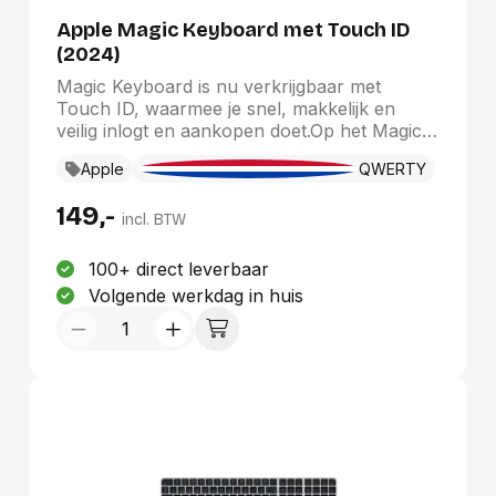
Duurste eerst
Apple Magic Keyboard met Touch ID
(2024)
Magic Keyboard is nu verkrijgbaar met
Touch ID, waarmee je snel, makkelijk en
veilig inlogt en aankopen doet.Op het Magic
Keyboard met Touch ID typ je heel prettig en
Apple
QWERTY
nauwkeurig. Dit toetsenbord is draadloos en
heeft een oplaadbare batterij die zonder
149,-
tussentijds opladen voldoende stroom levert
incl. BTW
voor ongeveer een maand.¹ Het toetsenbord
maakt automatisch verbinding met je Mac,
100+ direct leverbaar
dus je kunt meteen aan de slag.Er zit een
Volgende werkdag in huis
USB‑C-poort op en er wordt een geweven
USB‑C-oplaadkabel meegeleverd. Daarmee
kun je je Magic Keyboard aansluiten op een
USB‑C‑poort op je Mac om te pairen en op
te laden.