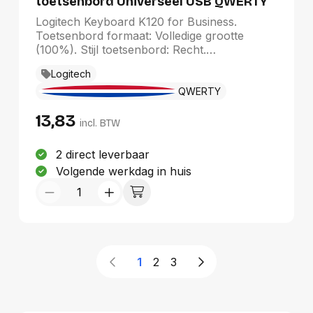
toetsenbord Universeel USB QWERTY
Spaans Zwart
Logitech Keyboard K120 for Business.
Toetsenbord formaat: Volledige grootte
(100%). Stijl toetsenbord: Recht.
Connectiviteitstechnologie: Bedraad,
Logitech
Aansluiting: USB, Toetsenbordindeling:
QWERTY. Snoerlengte: 1,5 m. Aanbevolen
QWERTY
gebruik: Universeel. Kleur van het product:
13,83
Zwart
incl. BTW
2 direct leverbaar
Volgende werkdag in huis
1
2
3