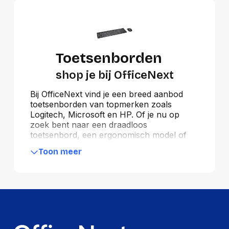
Toetsenborden
shop je bij OfficeNext
Bij OfficeNext vind je een breed aanbod
toetsenborden van topmerken zoals
Logitech, Microsoft en HP. Of je nu op
zoek bent naar een draadloos
toetsenbord, een ergonomisch model of
een eenvoudig bedraad toetsenbord voor
Toon meer
dagelijks gebruik, wij bieden voor iedere
behoefte een passende oplossing. Onze
selectie omvat ook budgetvriendelijke
opties van Trust en Qware, evenals
gespecialiseerde toetsenborden van
Kensington en Gembird. Kies voor
hoogwaardige toetsenborden die bijdragen
aan comfortabeler en efficiënter werken.