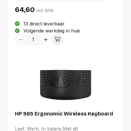
LED-gloed. En met 12 programmeerbare
64,60
toetsen kun je nog productiever werken.
incl. BTW
Werk en ontspan de hele dag door op het
dunne en reinigbare[1] HP 405 Backlit
13 direct leverbaar
Wired-toetsenbord.
Volgende werkdag in huis
HP 965 Ergonomic Wireless Keyboard
Leef. Werk. In balans.Met dit