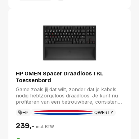
HP OMEN Spacer Draadloos TKL
Toetsenbord
Game zoals jij dat wilt, zonder dat je kabels
nodig hebtZorgeloos draadloos. Je kunt nu
profiteren van een betrouwbare, consistente
verbinding die net zo snel is als kabelinternet;
HP
QWERTY
De CHERRY MX Brown Switches garanderen
100 miljoen aanslagen.
239,-
incl. BTW