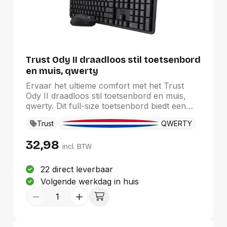
Trust Ody II draadloos stil toetsenbord
en muis, qwerty
Ervaar het ultieme comfort met het Trust
Ody II draadloos stil toetsenbord en muis,
qwerty. Dit full-size toetsenbord biedt een
stille typervaring, ideaal voor geconcentreerd
Trust
QWERTY
werken. De compacte draadloze muis
beschikt over verstelbare gevoeligheid voor
32,98
optimale controle. Beide apparaten zijn
incl. BTW
uitgerust met een opbergbare micro-USB-
ontvanger en zijn uitgevoerd in elegant
22 direct leverbaar
zwart. Met de meegeleverde batterijen
Volgende werkdag in huis
combineren efficiëntie en stijl moeiteloos in
uw werkruimte.