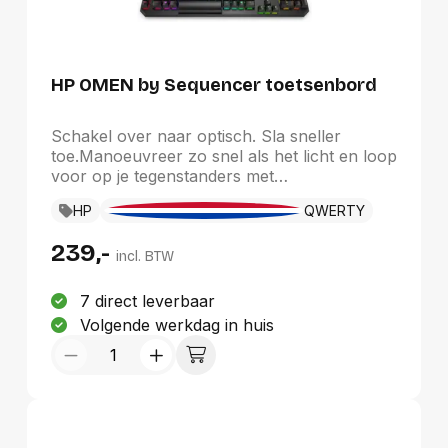
HP OMEN by Sequencer toetsenbord
Schakel over naar optisch. Sla sneller
toe.Manoeuvreer zo snel als het licht en loop
voor op je tegenstanders met
toonaangevende technologie voor optisch-
HP
QWERTY
mechanische schakelaars. Gebouwd voor
gamers, met maatwerk en duurzaamheid als
239,-
doel.
incl. BTW
7 direct leverbaar
Volgende werkdag in huis