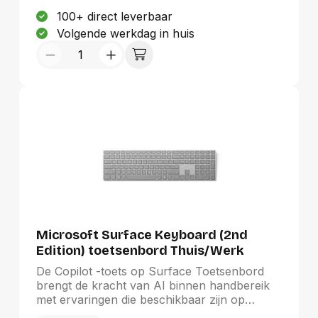
USB‑C-poort op en er wordt een geweven
100+ direct leverbaar
USB‑C-oplaadkabel meegeleverd. Daarmee
Volgende werkdag in huis
kun je je Magic Keyboard aansluiten op een
USB‑C‑poort op je Mac om te pairen en op
te laden.
Microsoft Surface Keyboard (2nd
Edition) toetsenbord Thuis/Werk
Bluetooth QWERTY Grijs
De Copilot -toets op Surface Toetsenbord
brengt de kracht van AI binnen handbereik
met ervaringen die beschikbaar zijn op
Windows 11. Dit slanke toetsenbord biedt