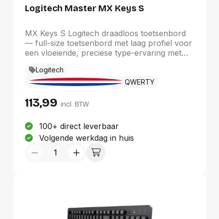
Logitech Master MX Keys S
MX Keys S Logitech draadloos toetsenbord
— full-size toetsenbord met laag profiel voor
een vloeiende, preciese type-ervaring met
zelf te bepalen tijdsbesparende Smart
Logitech
Actions die meest voorkomende taken
reduceren tot een enkele toetsdruk. Het
QWERTY
verlichte toetsenbord licht op als je handen
113,99
naderen en past zich automatisch aan op het
incl. BTW
moment van de dag. Maak persoonlijke
Smart Actions, bepaal helderheid en tijdsduur
100+ direct leverbaar
van verlichting, controleer de batterij en
Volgende werkdag in huis
koppel profielen aan applicaties met de Logi
Options+ app.