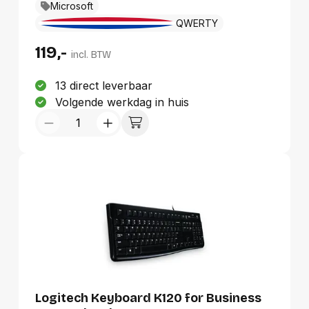
Microsoft
klassiek typen, een ingebouwd numeriek
toetsenblok en speciale toetsen voor snelle
QWERTY
toegang tot Knippen en aantekenen,
119,-
Expressieve invoer, Oproep dempen, en
incl. BTW
meer.
13 direct leverbaar
Volgende werkdag in huis
Logitech Keyboard K120 for Business