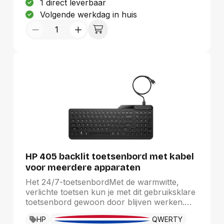
1 direct leverbaar
Volgende werkdag in huis
HP 405 backlit toetsenbord met kabel
voor meerdere apparaten
Het 24/7-toetsenbordMet de warmwitte,
verlichte toetsen kun je met dit gebruiksklare
toetsenbord gewoon door blijven werken.
Sluit het aan op je apparaat en ga aan het
HP
QWERTY
werk met stille toetsen en 3 niveaus backlit