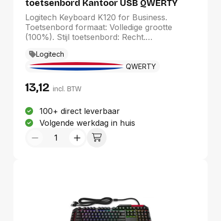
toetsenbord Kantoor USB QWERTY
Russisch Zwart
Logitech Keyboard K120 for Business.
Toetsenbord formaat: Volledige grootte
(100%). Stijl toetsenbord: Recht.
Connectiviteitstechnologie: Bedraad,
Logitech
Aansluiting: USB, Toetsenbordindeling:
QWERTY. Snoerlengte: 1,5 m. Aanbevolen
QWERTY
gebruik: Kantoor. Kleur van het product:
13,12
Zwart
incl. BTW
100+ direct leverbaar
Volgende werkdag in huis