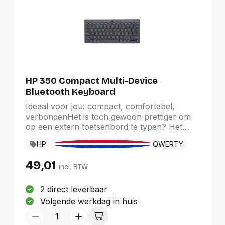
HP 350 Compact Multi-Device
Bluetooth Keyboard
Ideaal voor jou: compact, comfortabel,
verbondenHet is toch gewoon prettiger om
op een extern toetsenbord te typen? Het
dunne draadloze toetsenbord combineert de
HP
QWERTY
productiviteit van een ruime desktop met
comfortabele, compacte draagbaarheid,
49,01
waar je ook bent. Met multi-pairaansluitingen
incl. BTW
is het ideaal voor je desktop, laptop, tablet en
zelfs je telefoon. Je kunt hem opbergen in je
2 direct leverbaar
(hand)tas of rugzak zodat je hem overal kunt
Volgende werkdag in huis
gebruiken.