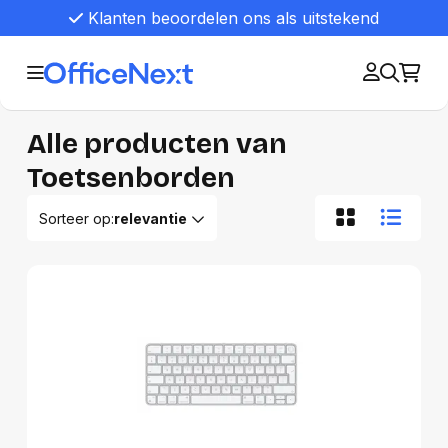
Klanten beoordelen ons als uitstekend
Alle producten van
Toetsenborden
Sorteer op:
relevantie
Relevantie
Van A tot Z
Van Z tot A
Nieuwste eerst
Oudste eerst
Goedkoopste eerst