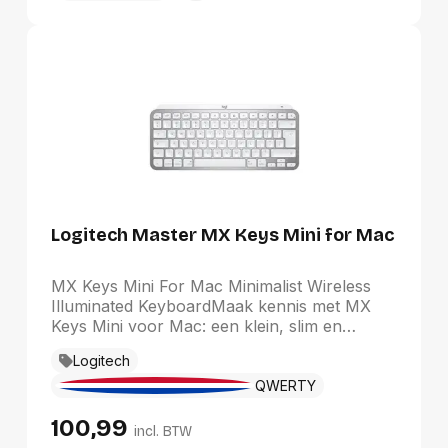
Logitech Master MX Keys Mini for Mac
MX Keys Mini For Mac Minimalist Wireless
Illuminated KeyboardMaak kennis met MX
Keys Mini voor Mac: een klein, slim en
krachtig minimalistisch draadloos toetsenbord
Logitech
met een MAC-INDELING, gemaakt voor
creators.De minimalistische vorm zorgt voor
QWERTY
betere ergonomie door je schouders op één
100,99
lijn te brengen en je de mogelijkheid te geven
incl. BTW
de muis dichter bij het toetsenbord te