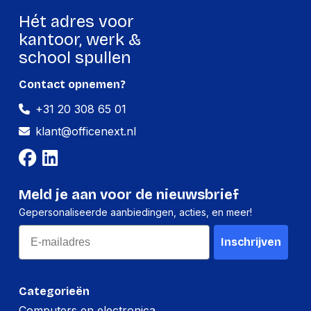
een professionele uitstraling tijdens je
online communicatie.
Hét adres voor
kantoor, werk &
school spullen
Contact opnemen?
+31 20 308 65 01
klant@officenext.nl
Meld je aan voor de nieuwsbrief
Gepersonaliseerde aanbiedingen, acties, en meer!
Email
Inschrijven
Categorieën
Computers en electronica