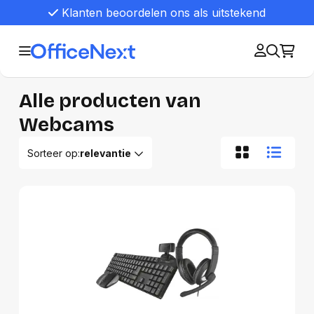
Klanten beoordelen ons als uitstekend
Alle producten van
Webcams
Sorteer op:
relevantie
Relevantie
Van A tot Z
Van Z tot A
Nieuwste eerst
Oudste eerst
Goedkoopste eerst