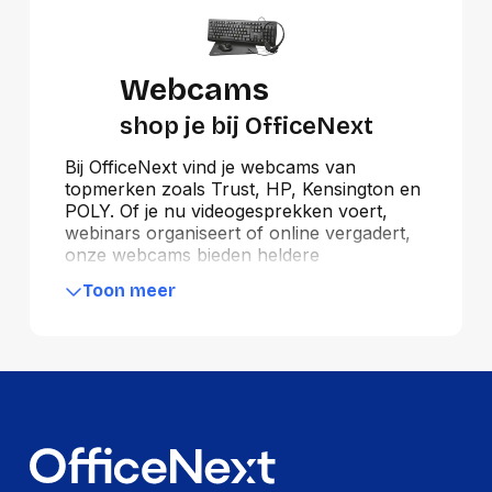
Webcams
shop je bij OfficeNext
Bij OfficeNext vind je webcams van
topmerken zoals Trust, HP, Kensington en
POLY. Of je nu videogesprekken voert,
webinars organiseert of online vergadert,
onze webcams bieden heldere
beeldkwaliteit en betrouwbare prestaties.
Toon meer
De webcams van Trust en HP zijn ideaal
voor dagelijks gebruik, met een focus op
gebruiksvriendelijkheid en scherpe
resolutie. Kensington biedt professionele
oplossingen met extra privacyfuncties,
terwijl POLY uitblinkt in hoogwaardige
audio- en videoprestaties voor zakelijke
toepassingen. Upgrade je werkplek met
een webcam van OfficeNext en zorg voor