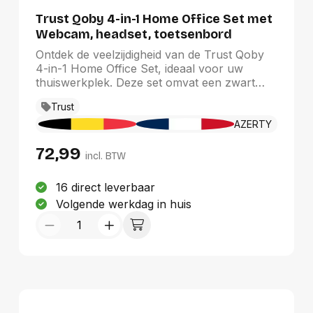
Duurste eerst
Trust Qoby 4-in-1 Home Office Set met
Webcam, headset, toetsenbord
(azerty) en muis
Ontdek de veelzijdigheid van de Trust Qoby
4-in-1 Home Office Set, ideaal voor uw
thuiswerkplek. Deze set omvat een zwart
draadloos azerty-toetsenbord en muis met
Trust
een bereik van 10 meter voor optimale
bewegingsvrijheid. De 720p HD webcam past
AZERTY
zich aan verschillende lichtomstandigheden
72,99
aan en is eenvoudig te bevestigen aan uw
incl. BTW
scherm. Geniet van uitstekende
geluidskwaliteit met de headset, die een
16 direct leverbaar
aanpasbare hoofdband en inline
Volgende werkdag in huis
volumeregeling biedt voor een comfortabele
communicatie-ervaring.