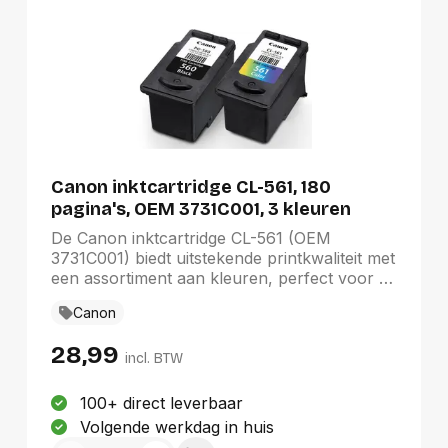
Canon inktcartridge CL-561, 180
pagina's, OEM 3731C001, 3 kleuren
De Canon inktcartridge CL-561 (OEM
3731C001) biedt uitstekende printkwaliteit met
een assortiment aan kleuren, perfect voor al
uw afdrukbehoeften. Met een capaciteit van
Canon
tot 180 pagina's is deze originele cartridge
ideaal voor zowel thuis- als kantoorgebruik.
28,99
Gemaakt door het gerenommeerde merk
incl. BTW
Canon, garandeert deze cartridge
betrouwbare prestaties en levendige
100+ direct leverbaar
afdrukken, waardoor documenten en
Volgende werkdag in huis
afbeeldingen tot leven komen. Geschikt voor