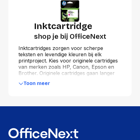
Inktcartridge
shop je bij OfficeNext
Inktcartridges zorgen voor scherpe
teksten en levendige kleuren bij elk
printproject. Kies voor originele cartridges
van merken zoals HP, Canon, Epson en
Brother. Originele cartridges gaan langer
mee, leveren betere afdrukkwaliteit en
Toon meer
ondersteunen duurzaamheid via
recyclingprogramma’s. Vermijd imitatie- en
huismerkcartridges voor optimale
prestaties en een lagere ecologische
voetafdruk. Schakel bovendien nooit je
printerbeveiliging uit en zorg dat je printer
altijd de nieuwste software-updates heeft
voor maximale veiligheid en functionaliteit.