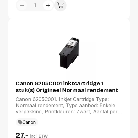
Canon 6205C001 inktcartridge 1
stuk(s) Origineel Normaal rendement
Zwart
Canon 6205C001. Inkjet Cartridge Type:
Normaal rendement, Type aanbod: Enkele
verpakking, Printkleuren: Zwart, Aantal per
verpakking: 1 stuk(s), Paginaopbrengst
Canon
zwarte inkt: 180 pagina's
27,-
incl. BTW