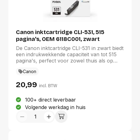
Canon inktcartridge CLI-531, 515
pagina's, OEM 6118C001, zwart
De Canon inktcartridge CLI-531 in zwart biedt
een indrukwekkende capaciteit van tot 515
pagina's, perfect voor zowel thuis als op
kantoor. Deze originele cartridge, met OEM-
Canon
code 6118C001, is speciaal ontworpen voor
de PIXMA TS8750 en TS8751 modellen.
20,99
Geniet van betrouwbare prestaties en
incl. BTW
levendige afdrukken met deze hoogwaardige
cartridge, die naadloos aansluit bij de Canon-
100+ direct leverbaar
familie van printers en toebehoren. Een
Volgende werkdag in huis
essentiële keuze voor al uw printbehoeften.