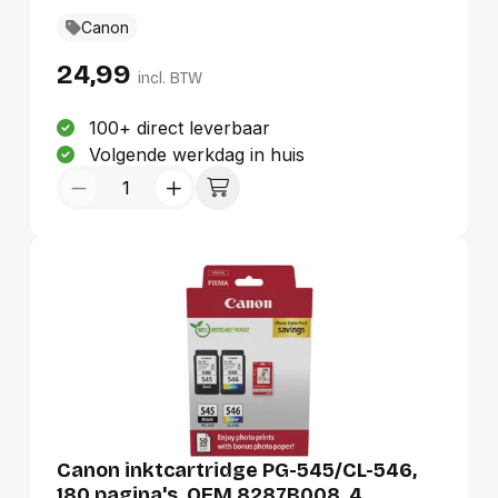
gekleurde inkt: 482 pagina's, Volume
Canon
gekleurde inkt: 12,6 ml, Printkleuren: Cyaan,
Aantal per verpakking: 1 stuk(s)
24,99
incl. BTW
100+ direct leverbaar
Volgende werkdag in huis
Canon inktcartridge PG-545/CL-546,
180 pagina's, OEM 8287B008, 4