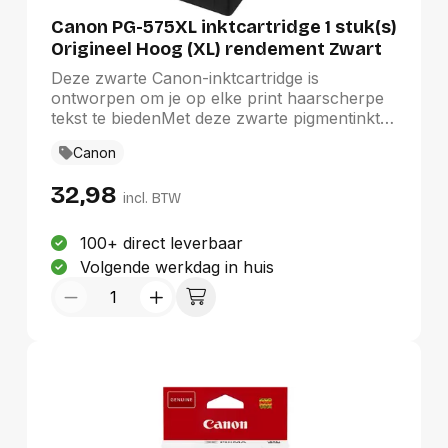
Duurste eerst
Canon PG-575XL inktcartridge 1 stuk(s)
Origineel Hoog (XL) rendement Zwart
Deze zwarte Canon-inktcartridge is
ontworpen om je op elke print haarscherpe
tekst te biedenMet deze zwarte pigmentinkt
blijft je tekst duidelijk en scherp en zien je
Canon
documenten er professioneel uit. Ontworpen
voor langdurig resultaat, per 15 ml cartridge
32,98
kun je tot 400 pagina's aan A4-documenten
incl. BTW
printen.
100+ direct leverbaar
Volgende werkdag in huis