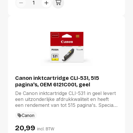
diverse PIXMA-modellen.
Canon inktcartridge CLI-531, 515
pagina's, OEM 6121C001, geel
De Canon inktcartridge CLI-531 in geel levert
een uitzonderlijke afdrukkwaliteit en heeft
een rendement van tot 515 pagina's. Speciaal
ontworpen voor de PIXMA TS8750 en
Canon
TS8751 printers, garandeert deze originele
cartridge (OEM-nummer 6121C001) levendige
20,99
kleuren en betrouwbare prestaties. Ideaal
incl. BTW