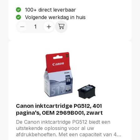
voor zowel thuis- als professioneel gebruik,
brengt Canon's hoogwaardige
100+ direct leverbaar
inkttechnologie uw documenten en foto's tot
Volgende werkdag in huis
leven met scherpe, heldere afdrukken.
Canon inktcartridge PG512, 401
pagina's, OEM 2969B001, zwart
De Canon inktcartridge PG512 biedt een
uitstekende oplossing voor al uw
afdrukbehoeften. Met een capaciteit van 401