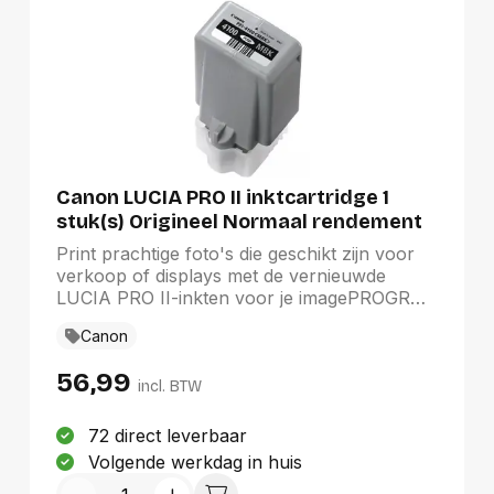
Canon LUCIA PRO II inktcartridge 1
stuk(s) Origineel Normaal rendement
Mat Zwart
Print prachtige foto's die geschikt zijn voor
verkoop of displays met de vernieuwde
LUCIA PRO II-inkten voor je imagePROGRAF
PRO-1100 A2-fotoprinter. Dit verbeterde
Canon
pigmentinktsysteem levert levendige kleuren,
vloeiende gradaties en een verbeterde
56,99
kleurreproductie in donkere gebieden. De
incl. BTW
inkten zijn duurzaam en bieden een
ongelooflijke lichtbestendigheid van 200
72 direct leverbaar
jaar², krasbestendigheid en een robuuste
Volgende werkdag in huis
verwerking van output, zodat je prints hun