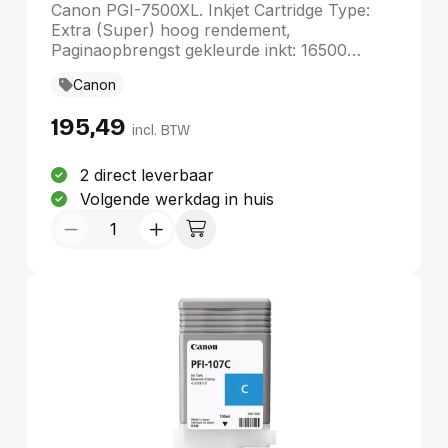
rendement Magenta
Canon PGI-7500XL. Inkjet Cartridge Type:
Extra (Super) hoog rendement,
Paginaopbrengst gekleurde inkt: 16500
pagina's, Printkleuren: Magenta, Aantal per
Canon
verpakking: 1 stuk(s)
195,49
incl. BTW
2 direct leverbaar
Volgende werkdag in huis