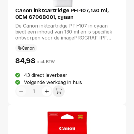
Canon inktcartridge PFI-107, 130 ml,
OEM 6706B001, cyaan
De Canon inktcartridge PFI-107 in cyaan
biedt een inhoud van 130 ml en is specifiek
ontworpen voor de imagePROGRAF IPF
670, 680, 770 en 780 series. Deze originele
Canon
cartridge garandeert optimale prestaties en
kleurconsistentie, waardoor levendige en
84,98
professionele afdrukken mogelijk zijn. Ideaal
incl. BTW
voor zowel grafische als fotografische
toepassingen, staat Canon bekend om zijn
43 direct leverbaar
betrouwbaarheid en kwaliteit, die voldoen
Volgende werkdag in huis
aan de hoogste standaarden.