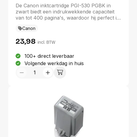
De Canon inktcartridge PGI-530 PGBK in
zwart biedt een indrukwekkende capaciteit
van tot 400 pagina's, waardoor hij perfect is
voor zowel thuis- als kantoortoepassingen.
Canon
Deze originele cartridge, met OEM-nummer
6117C001, is speciaal ontworpen voor de
23,98
PIXMA TS8750 en TS8751 printers. Geniet
incl. BTW
van scherpe, heldere afdrukken en
betrouwbare prestaties, die voldoen aan al
100+ direct leverbaar
uw afdrukbehoeften. Met de kwaliteit van
Volgende werkdag in huis
Canon bent u verzekerd van duurzame,
professionele resultaten.