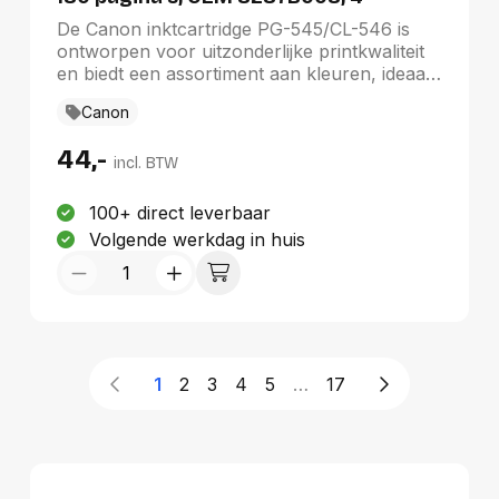
kleuren
De Canon inktcartridge PG-545/CL-546 is
ontworpen voor uitzonderlijke printkwaliteit
en biedt een assortiment aan kleuren, ideaal
voor al uw afdrukbehoeften. Deze originele
Canon
cartridge, geschikt voor diverse PIXMA-
modellen zoals de TR4551 en MG2950, kan
44,-
tot 180 pagina's afdrukken. Met het OEM-
incl. BTW
nummer 8287B008 garandeert Canon
betrouwbare prestaties en levendige kleuren,
100+ direct leverbaar
waardoor uw documenten en foto's altijd
Volgende werkdag in huis
professioneel ogen. Perfect voor zowel
thuisgebruik als op kantoor.
1
2
3
4
5
…
17