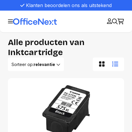
Klanten beoordelen ons als uitstekend
Alle producten van
Inktcartridge
Sorteer op:
relevantie
Relevantie
Van A tot Z
Van Z tot A
Nieuwste eerst
Oudste eerst
Goedkoopste eerst