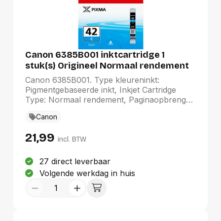
Canon 6385B001 inktcartridge 1
stuk(s) Origineel Normaal rendement
Foto cyaan
Canon 6385B001. Type kleureninkt:
Pigmentgebaseerde inkt, Inkjet Cartridge
Type: Normaal rendement, Paginaopbrengst
gekleurde inkt: 600 pagina's, Printkleuren:
Canon
Foto cyaan, Aantal per verpakking: 1 stuk(s)
21,99
incl. BTW
27 direct leverbaar
Volgende werkdag in huis