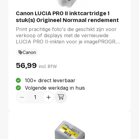
Canon LUCIA PRO II inktcartridge 1
stuk(s) Origineel Normaal rendement
Grijs
Print prachtige foto's die geschikt zijn voor
verkoop of displays met de vernieuwde
LUCIA PRO II-inkten voor je imagePROGRAF
PRO-1100 A2-fotoprinter. Dit verbeterde
Canon
pigmentinktsysteem levert levendige kleuren,
vloeiende gradaties en een verbeterde
56,99
kleurreproductie in donkere gebieden. De
incl. BTW
inkten zijn duurzaam en bieden een
ongelooflijke lichtbestendigheid van 200
100+ direct leverbaar
jaar², krasbestendigheid en een robuuste
Volgende werkdag in huis
verwerking van output, zodat je prints hun
beeldkwaliteit behouden. Deze inkten zijn
verkrijgbaar in verschillende kleuren, zodat je
inkten afzonderlijk kunt vervangen wanneer
deze bijna op zijn.- Ontworpen voor je
imagePROGRAF PRO-1100 A2-fotoprinter en
zorgt voor professionele prints die perfect
zijn voor verkoop of displays- Deze inkten